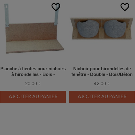
favorite_border
favorite_border
Planche à fientes pour nichoirs
Nichoir pour hirondelles de
à hirondelles - Bois -
fenêtre - Double - Bois/Béton
Schwegler (N°9A - 320/1)
de bois - Schwegler (N°9A -
20,00 €
42,00 €
310/2)
AJOUTER AU PANIER
AJOUTER AU PANIER