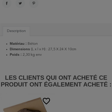
PARTAGER
TWEET
PINTEREST
Description
Matériau :
Béton
Dimensions
(L x l x H) : 27,5 X 24 X 10cm
Poids :
2,30 kg env
LES CLIENTS QUI ONT ACHETÉ CE
PRODUIT ONT ÉGALEMENT ACHETÉ :
favorite_border