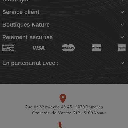

Service client

Boutiques Nature

Paiement sécurisé

En partenariat avec :
place
Rue de Veeweyde 43-45 - 1070 Bruxelles
Chaussée de Marche 919 - 5100 Namur
call