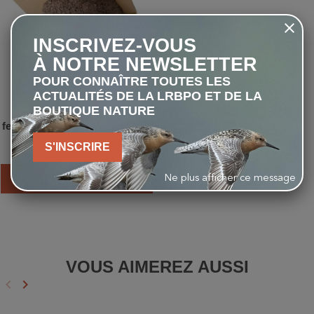
INSCRIVEZ-VOUS
À NOTRE NEWSLETTER
POUR CONNAÎTRE TOUTES LES
ACTUALITÉS DE LA LRBPO ET DE LA
BOUTIQUE NATURE
Nichoir pour hirondelles de
fenêtre - Simple - Entrée droite
- Bois/Béton de bois
S'INSCRIRE
15,00 €
AJOUTER AU PANIER
Ne plus afficher ce message
VOUS AIMEREZ AUSSI
keyboard_arrow_left
keyboard_arrow_right
Précédent
Suivant