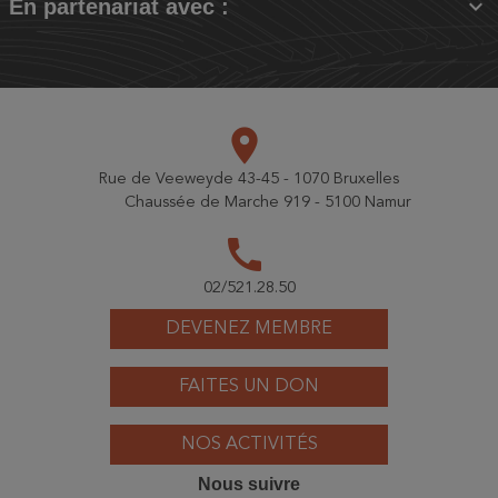

En partenariat avec :
place
Rue de Veeweyde 43-45 - 1070 Bruxelles
Chaussée de Marche 919 - 5100 Namur
call
02/521.28.50
DEVENEZ MEMBRE
FAITES UN DON
NOS ACTIVITÉS
Nous suivre