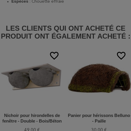
Espèces
: Chouette effraie
LES CLIENTS QUI ONT ACHETÉ CE
PRODUIT ONT ÉGALEMENT ACHETÉ :
favorite_border
favorite_border
Nichoir pour hirondelles de
Panier pour hérissons Belluno
fenêtre - Double - Bois/Béton
- Paille
de bois - Schwegler (N° 9B -
49,00 €
30,00 €