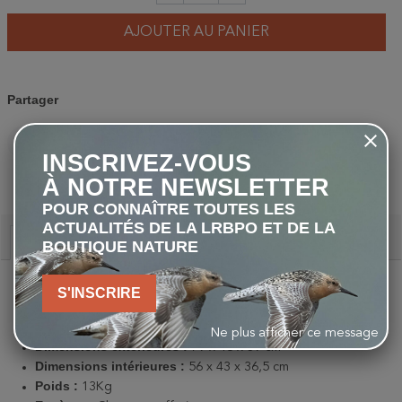
AJOUTER AU PANIER
Partager
INSCRIVEZ-VOUS
PARTAGER
TWEET
PINTEREST
À NOTRE NEWSLETTER
POUR CONNAÎTRE TOUTES LES
ACTUALITÉS DE LA LRBPO ET DE LA
Description
BOUTIQUE NATURE
Matériau :
Contreplaqué (FSC®)
S'INSCRIRE
Couleur :
Naturel
Ouverture
: 14,5 x 14,5 cm
Ne plus afficher ce message
Dimensions extérieures :
79 x 46 x 39 cm
Dimensions intérieures :
56 x 43 x 36,5 cm
Poids :
13Kg