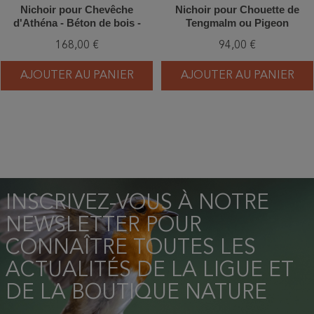
Nichoir pour Chevêche
Nichoir pour Chouette de
d'Athéna - Béton de bois -
Tengmalm ou Pigeon
Schwegler (N°20 - 240/2)
Colombin - Béton de bois -
168,00 €
94,00 €
Schwegler (N° 4 - 171/9)
AJOUTER AU PANIER
AJOUTER AU PANIER
INSCRIVEZ-VOUS À NOTRE
NEWSLETTER POUR
CONNAÎTRE TOUTES LES
ACTUALITÉS DE LA LIGUE ET
DE LA BOUTIQUE NATURE