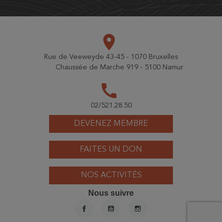
place
Rue de Veeweyde 43-45 - 1070 Bruxelles
Chaussée de Marche 919 - 5100 Namur
call
02/521.28.50
DEVENEZ MEMBRE
FAITES UN DON
NOS ACTIVITÉS
Nous suivre
FACEBOOK
YOUTUBE
INSTAGRAM