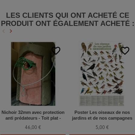
LES CLIENTS QUI ONT ACHETÉ CE
PRODUIT ONT ÉGALEMENT ACHETÉ :
keyboard_arrow_left
keyboard_arrow_right
Précédent
Suivant
favorite_border
favorite_border
Nichoir 32mm avec protection
Poster Les oiseaux de nos
anti prédateurs - Toit plat -
jardins et de nos campagnes
Béton de bois - Schwegler (1B
(vertical)
46,00 €
5,00 €
- 202/0)