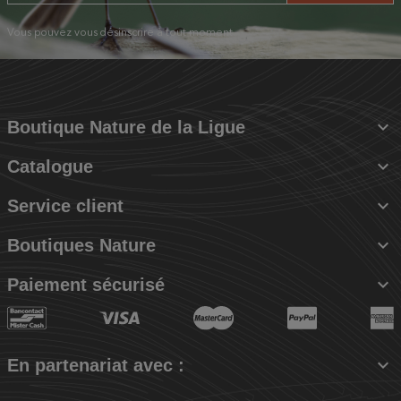
Vous pouvez vous désinscrire à tout moment.

Boutique Nature de la Ligue

Catalogue

Service client

Boutiques Nature

Paiement sécurisé

En partenariat avec :