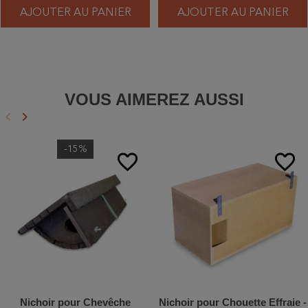
AJOUTER AU PANIER
AJOUTER AU PANIER
VOUS AIMEREZ AUSSI
keyboard_arrow_left
keyboard_arrow_right
Précédent
Suivant
-15%
favorite_border
favorite_border
Nichoir pour Chevêche
Nichoir pour Chouette Effraie -