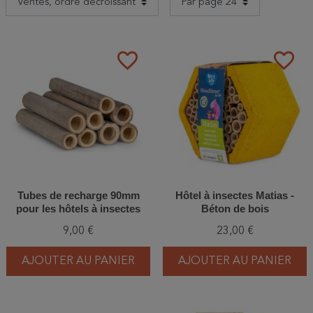
favorite_border
favorite_border
Tubes de recharge 90mm
Hôtel à insectes Matias -
pour les hôtels à insectes
Béton de bois
Matias ou Isabela
9,00 €
23,00 €
AJOUTER AU PANIER
AJOUTER AU PANIER