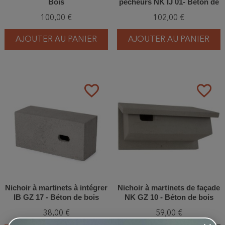
Bois
pêcheurs NK IJ 01- Béton de
bois
100,00 €
102,00 €
AJOUTER AU PANIER
AJOUTER AU PANIER
favorite_border
favorite_border
Nichoir à martinets à intégrer
Nichoir à martinets de façade
IB GZ 17 - Béton de bois
NK GZ 10 - Béton de bois
38,00 €
59,00 €