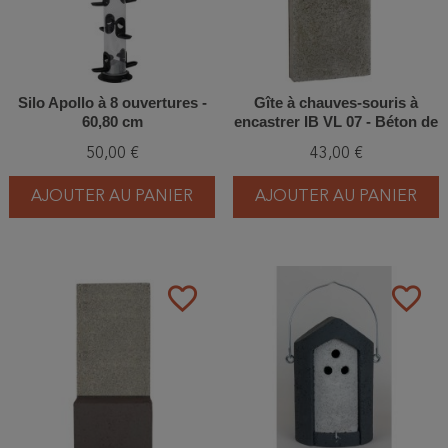
Silo Apollo à 8 ouvertures -
Gîte à chauves-souris à
60,80 cm
encastrer IB VL 07 - Béton de
bois
50,00 €
43,00 €
AJOUTER AU PANIER
AJOUTER AU PANIER
favorite_border
favorite_border