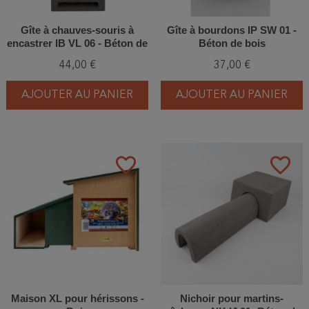
Gîte à chauves-souris à
Gîte à bourdons IP SW 01 -
encastrer IB VL 06 - Béton de
Béton de bois
bois
44,00 €
37,00 €
AJOUTER AU PANIER
AJOUTER AU PANIER
favorite_border
favorite_border
Maison XL pour hérissons -
Nichoir pour martins-