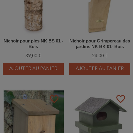
Nichoir pour pics NK BS 01 -
Nichoir pour Grimpereau des
Bois
jardins NK BK 01- Bois
39,00 €
24,00 €
AJOUTER AU PANIER
AJOUTER AU PANIER
favorite_border
favorite_border