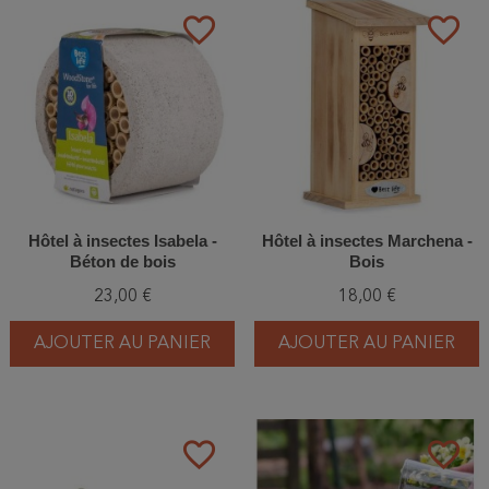
favorite_border
favorite_border
Hôtel à insectes Isabela -
Hôtel à insectes Marchena -
Béton de bois
Bois
23,00 €
18,00 €
AJOUTER AU PANIER
AJOUTER AU PANIER
favorite_border
favorite_border