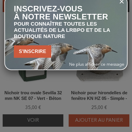
AJOUTER AU PANIER
VOIR
INSCRIVEZ-VOUS
À NOTRE NEWSLETTER
POUR CONNAÎTRE TOUTES LES
ACTUALITÉS DE LA LRBPO ET DE LA
favorite_border
favorite_border
BOUTIQUE NATURE
S'INSCRIRE
Ne plus afficher ce message
Nichoir trou ovale Sevilla 32
Nichoir pour hirondelles de
mm NK SE 07 - Vert - Béton
fenêtre KN HZ 05 - Simple -
de bois
Entrée droite - Béton de bois
35,00 €
25,00 €
VOIR
AJOUTER AU PANIER