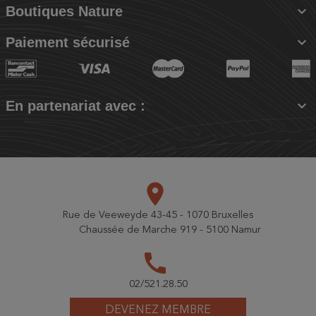

Boutiques Nature

Paiement sécurisé

En partenariat avec :
place
Rue de Veeweyde 43-45 - 1070 Bruxelles
Chaussée de Marche 919 - 5100 Namur
call
02/521.28.50
DEVENEZ MEMBRE