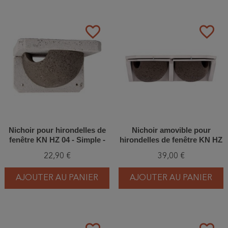
favorite_border
favorite_border
Nichoir pour hirondelles de
Nichoir amovible pour
fenêtre KN HZ 04 - Simple -
hirondelles de fenêtre KN HZ
Entrée gauche - Béton de
09 - Double - Béton de bois
22,90 €
39,00 €
bois
AJOUTER AU PANIER
AJOUTER AU PANIER