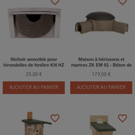
favorite_border
favorite_border
Nichoir amovible pour
Maison à hérissons et
hirondelles de fenêtre KN HZ
martres ZK EM 01 - Béton de
10 - Simple
bois
25,00 €
179,00 €
AJOUTER AU PANIER
AJOUTER AU PANIER
favorite_border
favorite_border