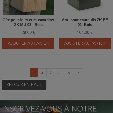
Gîte pour loirs et muscardins
Abri pour écureuils ZK EE
ZK MU 03 - Bois
01- Bois
28,00 €
104,00 €
AJOUTER AU PANIER
AJOUTER AU PANIER
Suivant
1
2
3
…
6
keyboard_arrow_right
RETOUR EN HAUT
INSCRIVEZ-VOUS À NOTRE