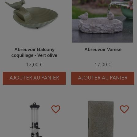
Abreuvoir Balcony
Abreuvoir Varese
coquillage - Vert olive
13,00 €
17,00 €
AJOUTER AU PANIER
AJOUTER AU PANIER
favorite_border
favorite_border