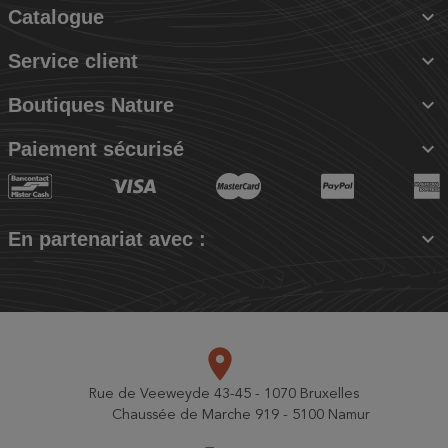

Catalogue

Service client

Boutiques Nature

Paiement sécurisé

En partenariat avec :
place
Rue de Veeweyde 43-45 - 1070 Bruxelles
Chaussée de Marche 919 - 5100 Namur