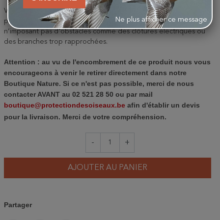
Vergers/prairies avec vue dégagée et fréquemment fauchée,
Ne plus afficher ce message
proche de vieilles fermes ou bâtiments. Zones facile d'accès et
n’imposant pas d'obstacles comme des clôtures électriques ou
des branches trop rapprochées.
Attention : au vu de l'encombrement de ce produit nous vous
encourageons à venir le retirer directement dans notre
Boutique Nature. Si ce n'est pas possible, merci de nous
contacter AVANT au 02 521 28 50 ou par mail
boutique@protectiondesoiseaux.be
afin d'établir un devis
pour la livraison. Merci de votre compréhension.
-
+
AJOUTER AU PANIER
Partager