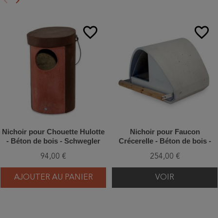
keyboard_arrow_left
keyboard_arrow_right
Précédent
Suivant
favorite_border
favorite_border
Nichoir pour Chouette Hulotte
Nichoir pour Faucon
- Béton de bois - Schwegler
Crécerelle - Béton de bois -
(N°5 - 181/8)
Schwegler (2TF - 255/6)
94,00 €
254,00 €
AJOUTER AU PANIER
VOIR