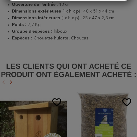
Ouverture de l'entrée
: 13 cm
Dimensions extérieures
(l x h x p) : 40 x 51 x 44 cm
Dimensions intérieures
(l x h x p) : 25 x 47 x 2,5 cm
Poids :
7,7 Kg
Groupe d'espèces :
hiboux
Espèces :
Chouette hulotte, Choucas
LES CLIENTS QUI ONT ACHETÉ CE
PRODUIT ONT ÉGALEMENT ACHETÉ :
keyboard_arrow_left
keyboard_arrow_right
Précédent
Suivant
favorite_border
favorite_border