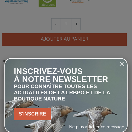
-
+
AJOUTER AU PANIER
Partager
INSCRIVEZ-VOUS
À NOTRE NEWSLETTER
PARTAGER
TWEET
PINTEREST
POUR CONNAÎTRE TOUTES LES
ACTUALITÉS DE LA LRBPO ET DE LA
BOUTIQUE NATURE
Description
S'INSCRIRE
Matériau :
Contreplaqué (FSC®)
Ne plus afficher ce message
Couleur :
vert