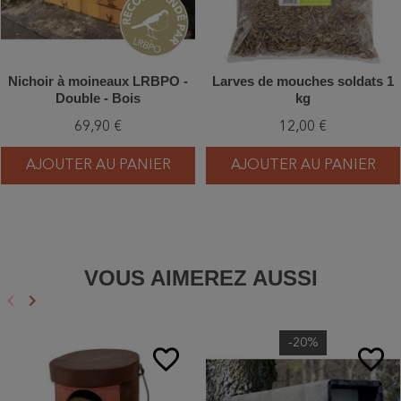
Nichoir à moineaux LRBPO -
Larves de mouches soldats 1
Double - Bois
kg
69,90 €
12,00 €
AJOUTER AU PANIER
AJOUTER AU PANIER
VOUS AIMEREZ AUSSI
keyboard_arrow_left
keyboard_arrow_right
Précédent
Suivant
-20%
favorite_border
favorite_border