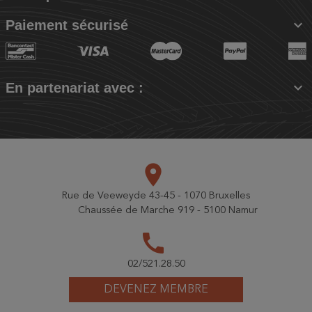

Paiement sécurisé

En partenariat avec :
place
Rue de Veeweyde 43-45 - 1070 Bruxelles
Chaussée de Marche 919 - 5100 Namur
call
02/521.28.50
DEVENEZ MEMBRE