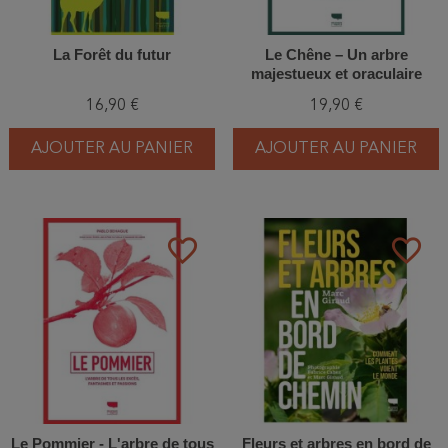
La Forêt du futur
Le Chêne – Un arbre
majestueux et oraculaire
16,90 €
19,90 €
AJOUTER AU PANIER
AJOUTER AU PANIER
favorite_border
favorite_border
Le Pommier - L'arbre de tous
Fleurs et arbres en bord de