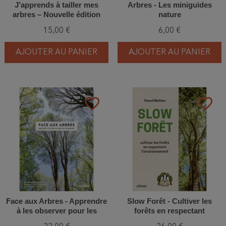
J’apprends à tailler mes
Arbres - Les miniguides
arbres – Nouvelle édition
nature
15,00 €
6,00 €
AJOUTER AU PANIER
AJOUTER AU PANIER
favorite_border
favorite_border
Face aux Arbres - Apprendre
Slow Forêt - Cultiver les
à les observer pour les
forêts en respectant
comprendre
l'environnement