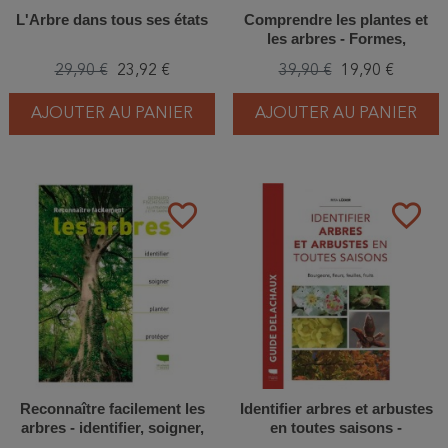
L'Arbre dans tous ses états
Comprendre les plantes et
les arbres - Formes,
diversité, stratégies de survie
29,90 €
23,92 €
39,90 €
19,90 €
AJOUTER AU PANIER
AJOUTER AU PANIER
favorite_border
favorite_border
Reconnaître facilement les
Identifier arbres et arbustes
arbres - identifier, soigner,
en toutes saisons -
planter, protéger
Bourgeons, fleurs, feuilles et