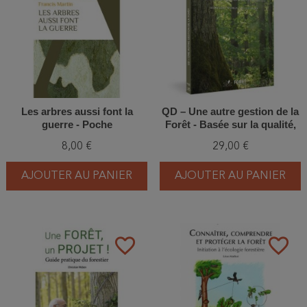
Les arbres aussi font la
QD – Une autre gestion de la
guerre - Poche
Forêt - Basée sur la qualité,
les cycles naturels et à
8,00 €
29,00 €
moindre coût
AJOUTER AU PANIER
AJOUTER AU PANIER
favorite_border
favorite_border