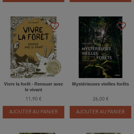
favorite_border
favorite_border
Vivre la forêt - Renouer avec
Mystérieuses vieilles forêts
le vivant
11,90 €
26,00 €
AJOUTER AU PANIER
AJOUTER AU PANIER