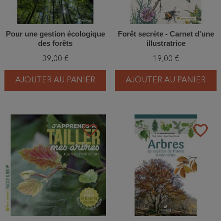
Pour une gestion écologique
Forêt secrète - Carnet d'une
des forêts
illustratrice
39,00 €
19,00 €
AJOUTER AU PANIER
AJOUTER AU PANIER
favorite_border
favorite_border