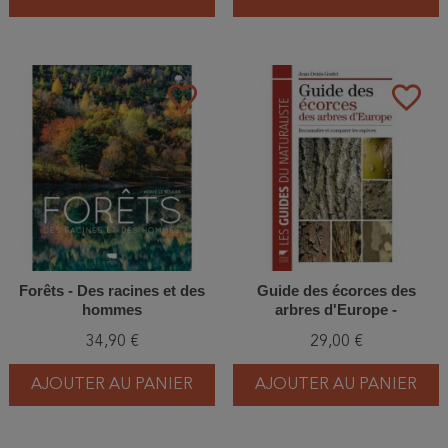
favorite_border
favorite_border
Forêts - Des racines et des
Guide des écorces des
hommes
arbres d'Europe -
Reconnaître et comparer les
34,90 €
29,00 €
espèces
AJOUTER AU PANIER
AJOUTER AU PANIER