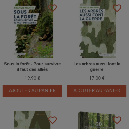
favorite_border
favorite_border
Sous la forêt - Pour survivre
Les arbres aussi font la
il faut des alliés
guerre
19,90 €
17,00 €
AJOUTER AU PANIER
AJOUTER AU PANIER
favorite_border
favorite_border