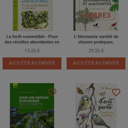
La forêt comestible - Pour
L'étonnante variété de
des récoltes abondantes en
choses pratiques,
toute saison
gourmandes et amusantes à
15,00 €
29,50 €
faire avec les arbres
AJOUTER AU PANIER
AJOUTER AU PANIER
favorite_border
favorite_border