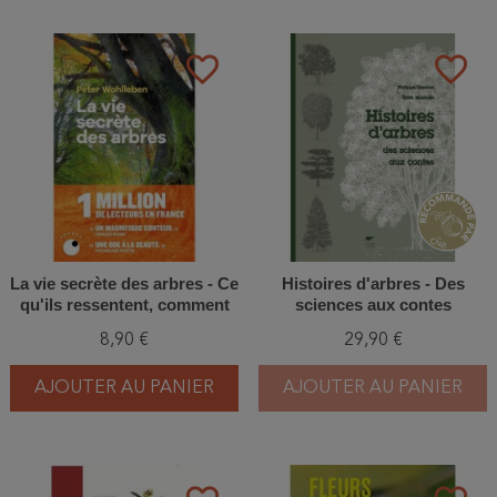
favorite_border
favorite_border
La vie secrète des arbres - Ce
Histoires d'arbres - Des
qu'ils ressentent, comment
sciences aux contes
ils communiquent
8,90 €
29,90 €
AJOUTER AU PANIER
AJOUTER AU PANIER