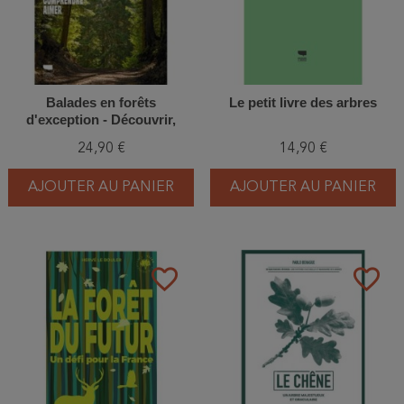
Balades en forêts
Le petit livre des arbres
d'exception - Découvrir,
comprendre, aimer
24,90 €
14,90 €
AJOUTER AU PANIER
AJOUTER AU PANIER
favorite_border
favorite_border