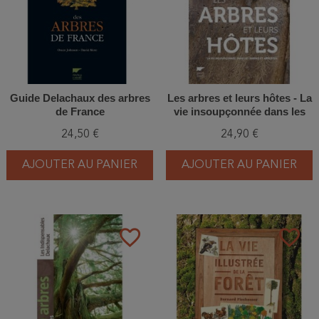
Guide Delachaux des arbres
Les arbres et leurs hôtes - La
de France
vie insoupçonnée dans les
arbres et arbustes
24,50 €
24,90 €
AJOUTER AU PANIER
AJOUTER AU PANIER
favorite_border
favorite_border