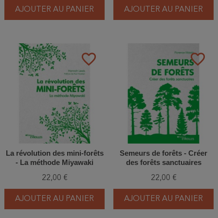
AJOUTER AU PANIER
AJOUTER AU PANIER
favorite_border
favorite_border
La révolution des mini-forêts
Semeurs de forêts - Créer
- La méthode Miyawaki
des forêts sanctuaires
22,00 €
22,00 €
AJOUTER AU PANIER
AJOUTER AU PANIER