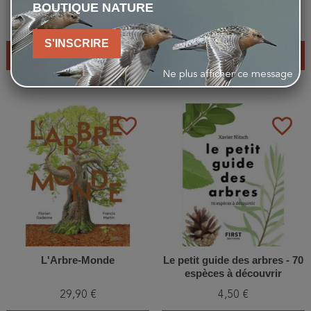
habitants
BOUTIQUE NATURE
29,00 €
29,00 €
S'INSCRIRE
AJOUTER AU PANIER
AJOUTER AU PANIER
Ne plus afficher ce message
favorite_border
favorite_border
L'Arbre-Monde
Le petit guide des arbres - 70
espèces à découvrir
29,90 €
4,50 €