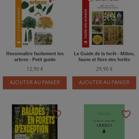
Reconnaître facilement les
Le Guide de la forêt - Milieu,
arbres - Petit guide
faune et flore des forêts
Delachaux
d'Europe tempérée
12,90 €
29,90 €
AJOUTER AU PANIER
AJOUTER AU PANIER
favorite_border
favorite_border