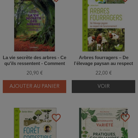
La vie secrète des arbres - Ce
Arbres fourragers – De
qu'ils ressentent - Comment
l’élevage paysan au respect
ils communiquent - Edition
de l’environnement
20,90 €
22,00 €
normale
AJOUTER AU PANIER
VOIR
favorite_border
favorite_border