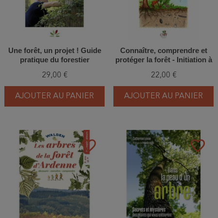
Une forêt, un projet ! Guide
Connaître, comprendre et
pratique du forestier
protéger la forêt - Initiation à
l’écologie forestière
29,00 €
22,00 €
AJOUTER AU PANIER
AJOUTER AU PANIER
favorite_border
favorite_border