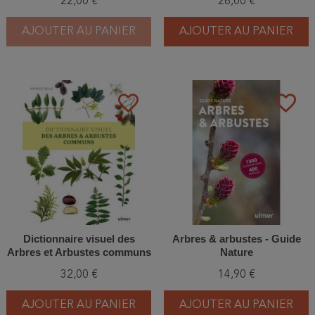
22,00 €
26,00 €
AJOUTER AU PANIER
AJOUTER AU PANIER
favorite_border
favorite_border
Dictionnaire visuel des
Arbres & arbustes - Guide
Arbres et Arbustes communs
Nature
32,00 €
14,90 €
AJOUTER AU PANIER
AJOUTER AU PANIER