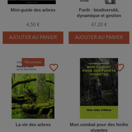
Mini-guide des arbres
Forêt - biodiversité,
dynamique et gestion
4,50 €
47,20 €
AJOUTER AU PANIER
AJOUTER AU PANIER
Nouveau
favorite_border
favorite_border
La vie des arbres
Mon combat pour des forêts
vivantes