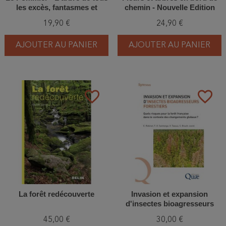
les excès, fantasmes et
chemin - Nouvelle Edition
passions
19,90 €
24,90 €
AJOUTER AU PANIER
AJOUTER AU PANIER
favorite_border
favorite_border
La forêt redécouverte
Invasion et expansion
d'insectes bioagresseurs
forestiers
45,00 €
30,00 €