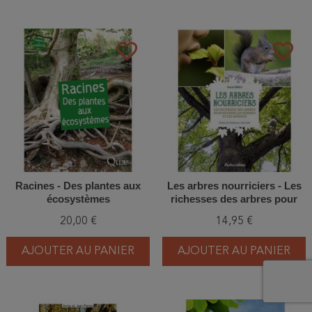
favorite_border
favorite_border
Racines - Des plantes aux
Les arbres nourriciers - Les
écosystèmes
richesses des arbres pour
nourrir les hommes et les
20,00 €
14,95 €
animaux
AJOUTER AU PANIER
AJOUTER AU PANIER