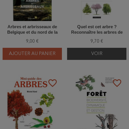
Arbres et arbrisseaux de
Quel est cet arbre ?
Belgique et du nord de la
Reconnaître les arbres de
France
France et d'Europe
9,00 €
9,70 €
AJOUTER AU PANIER
VOIR
favorite_border
favorite_border