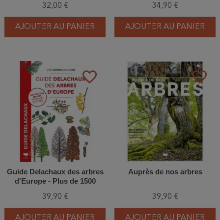
32,00 €
34,90 €
fruits
AJOUTER AU PANIER
AJOUTER AU PANIER
favorite_border
favorite_border
Guide Delachaux des arbres
Auprès de nos arbres
d'Europe - Plus de 1500
espèces décrites et illustrées
39,90 €
39,90 €
AJOUTER AU PANIER
AJOUTER AU PANIER