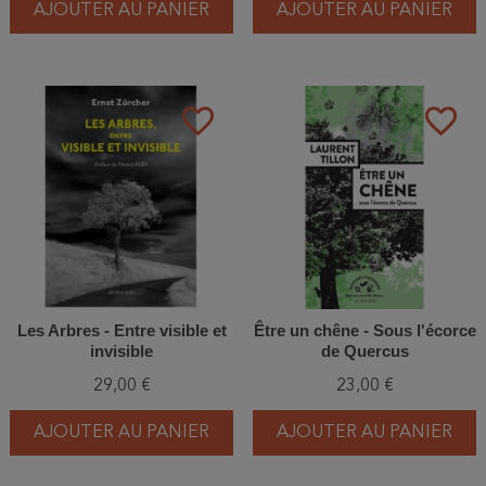
AJOUTER AU PANIER
AJOUTER AU PANIER
favorite_border
favorite_border
Les Arbres - Entre visible et
Être un chêne - Sous l'écorce
invisible
de Quercus
29,00 €
23,00 €
AJOUTER AU PANIER
AJOUTER AU PANIER