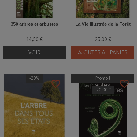
350 arbres et arbustes
La Vie illustrée de la Forêt
14,50 €
25,00 €
VOIR
AJOUTER AU PANIER
-20%
Promo !
favorite_border
favorite_border
-20,00 €