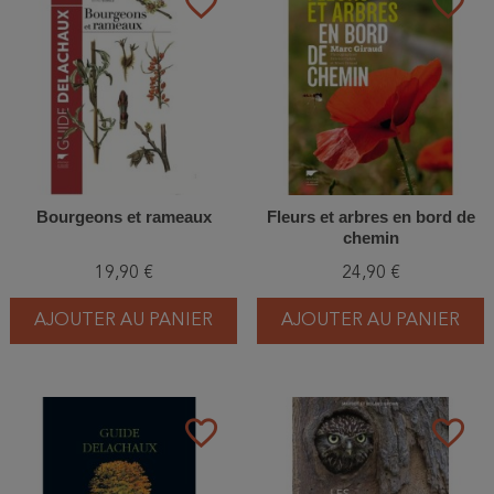
favorite_border
favorite_border
Bourgeons et rameaux
Fleurs et arbres en bord de
chemin
19,90 €
24,90 €
AJOUTER AU PANIER
AJOUTER AU PANIER
favorite_border
favorite_border