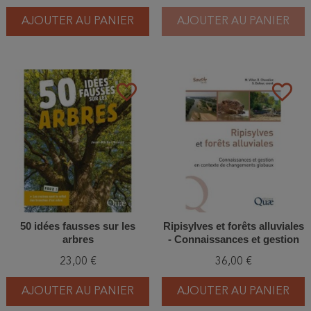
AJOUTER AU PANIER
AJOUTER AU PANIER
favorite_border
favorite_border
50 idées fausses sur les
Ripisylves et forêts alluviales
arbres
- Connaissances et gestion
en contexte de changements
23,00 €
36,00 €
globaux
AJOUTER AU PANIER
AJOUTER AU PANIER