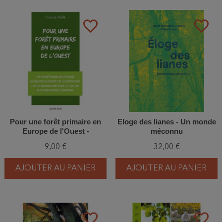
favorite_border
favorite_border
Pour une forêt primaire en
Eloge des lianes - Un monde
Europe de l'Ouest -
méconnu
Manifeste de Francis Hallé
9,00 €
32,00 €
AJOUTER AU PANIER
AJOUTER AU PANIER
favorite_border
favorite_border