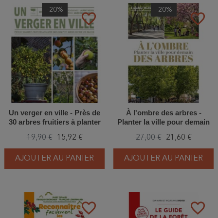
-20%
-20%
favorite_border
favorite_border
Un verger en ville - Près de
À l'ombre des arbres -
30 arbres fruitiers à planter
Planter la ville pour demain
dans son petit jardin ou sur
19,90 €
15,92 €
27,00 €
21,60 €
son balcon
AJOUTER AU PANIER
AJOUTER AU PANIER
favorite_border
favorite_border