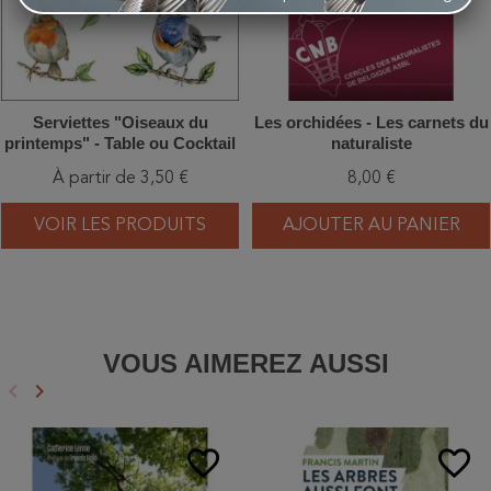
Serviettes "Oiseaux du
Les orchidées - Les carnets du
printemps" - Table ou Cocktail
naturaliste
À partir de 3,50 €
8,00 €
VOIR LES PRODUITS
AJOUTER AU PANIER
VOUS AIMEREZ AUSSI
keyboard_arrow_left
keyboard_arrow_right
Précédent
Suivant
favorite_border
favorite_border