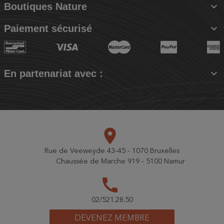

Boutiques Nature

Paiement sécurisé

En partenariat avec :
place
Rue de Veeweyde 43-45 - 1070 Bruxelles
Chaussée de Marche 919 - 5100 Namur
call
02/521.28.50
DEVENEZ MEMBRE