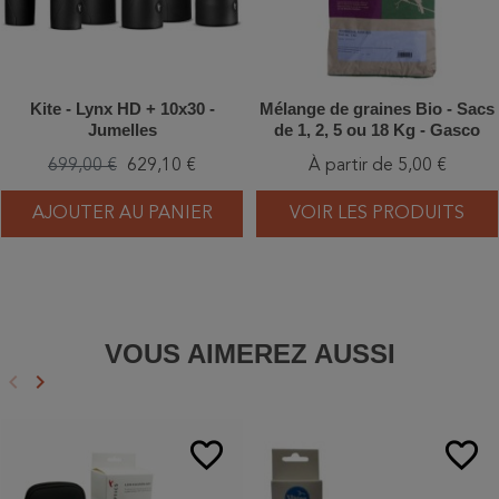
Kite - Lynx HD + 10x30 -
Mélange de graines Bio - Sacs
Jumelles
de 1, 2, 5 ou 18 Kg - Gasco
699,00 €
629,10 €
À partir de 5,00 €
AJOUTER AU PANIER
VOIR LES PRODUITS
VOUS AIMEREZ AUSSI
keyboard_arrow_left
keyboard_arrow_right
Précédent
Suivant
favorite_border
favorite_border