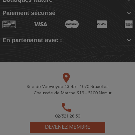

Paiement sécurisé

En partenariat avec :
place
Rue de Veeweyde 43-45 - 1070 Bruxelles
Chaussée de Marche 919 - 5100 Namur
call
02/521.28.50
DEVENEZ MEMBRE