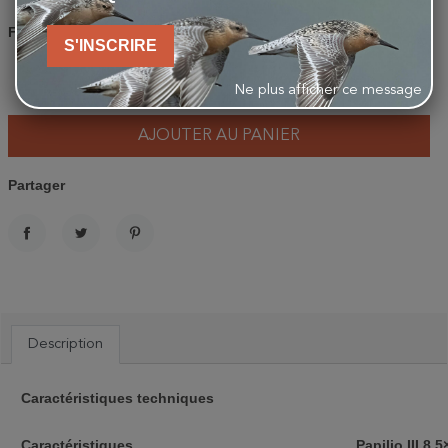
Fiche technique
:
ICI
S'INSCRIRE
-
+
Ne plus afficher ce message
AJOUTER AU PANIER
Partager
PARTAGER
TWEET
PINTEREST
Description
Caractéristiques techniques
Caractéristiques
Papilio III 8.