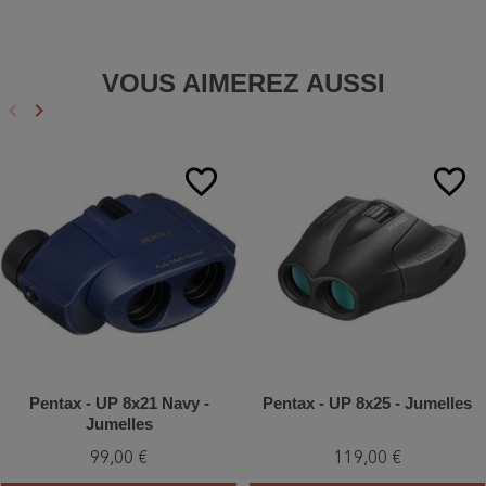
VOUS AIMEREZ AUSSI
keyboard_arrow_left
keyboard_arrow_right
Précédent
Suivant
favorite_border
favorite_border
Pentax - UP 8x21 Navy -
Pentax - UP 8x25 - Jumelles
Jumelles
99,00 €
119,00 €