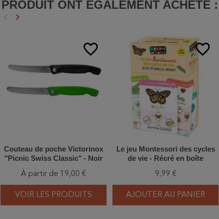
PRODUIT ONT ÉGALEMENT ACHETÉ :
keyboard_arrow_left
keyboard_arrow_right
Précédent
Suivant
favorite_border
favorite_border
Couteau de poche Victorinox
Le jeu Montessori des cycles
"Picnic Swiss Classic" - Noir
de vie - Récré en boîte
ou Vert
À partir de 19,00 €
9,99 €
VOIR LES PRODUITS
AJOUTER AU PANIER