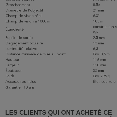
Grossissement
8.5×
Diamètre de l’objectif
21 mm
Champ de vision réel
6.0°
Champ de vision à 1000 m
105 m
construction r
Étanchéité
WR
Pupille de sortie
2.5 mm
Dégagement oculaire
15 mm
Luminosité relative
6,3
Distance minimale de mise au point
Env. 0,5 m
Hauteur
116 mm
Largeur
110 mm
Épaisseur
55 mm
Poids
Env. 295 g
Accessoires inclus
Étui, courroie
Garantie
: 10 ans
LES CLIENTS QUI ONT ACHETÉ CE