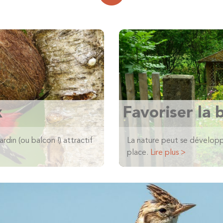
x
Favoriser la 
rdin (ou balcon !) attractif
La nature peut se développer
place.
Lire plus >