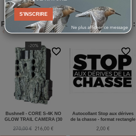
S'INSCRIRE
LES CLIENTS QUI ONT ACHETÉ CE
PRODUIT ONT ÉGALEMENT ACHETÉ :
Ne plus afficher ce message
keyboard_arrow_left
keyboard_arrow_right
Précédent
Suivant
-20%
favorite_border
favorite_border
Bushnell - CORE S-4K NO
Autocollant Stop aux dérives
GLOW TRAIL CAMERA (30
de la chasse - format rectangle
MP) - Piège photographique
270,00 €
216,00 €
2,00 €