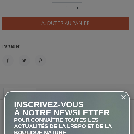
-
+
AJOUTER AU PANIER
Partager
PARTAGER
TWEET
PINTEREST
Description
INSCRIVEZ-VOUS
Matériau :
Aluminium
À NOTRE NEWSLETTER
Dimensions :
L.14 x H.9 cm
POUR CONNAÎTRE TOUTES LES
Poids :
50 gr
ACTUALITÉS DE LA LRBPO ET DE LA
BOUTIQUE NATURE