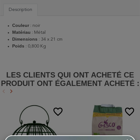
Description
Couleur
: noir
Matériau
: Métal
Dimensions
: 34 x 21 cm
Poids
: 0,800 Kg
LES CLIENTS QUI ONT ACHETÉ CE
PRODUIT ONT ÉGALEMENT ACHETÉ :
keyboard_arrow_left
keyboard_arrow_right
Précédent
Suivant
favorite_border
favorite_border