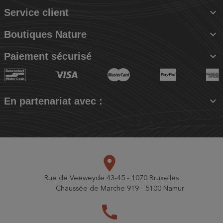

Service client

Boutiques Nature

Paiement sécurisé

En partenariat avec :
place
Rue de Veeweyde 43-45 - 1070 Bruxelles
Chaussée de Marche 919 - 5100 Namur
call