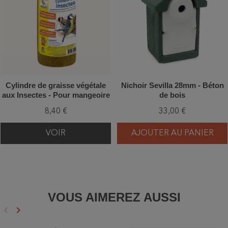
Cylindre de graisse végétale
Nichoir Sevilla 28mm - Béton
aux Insectes - Pour mangeoire
de bois
8,40 €
33,00 €
VOIR
AJOUTER AU PANIER
VOUS AIMEREZ AUSSI
keyboard_arrow_left
keyboard_arrow_right
Précédent
Suivant