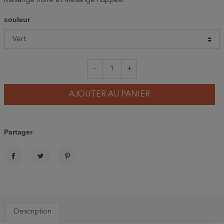
Mésange noire et Mésange huppée.
couleur
-
+
AJOUTER AU PANIER
Partager
PARTAGER
TWEET
PINTEREST
Description