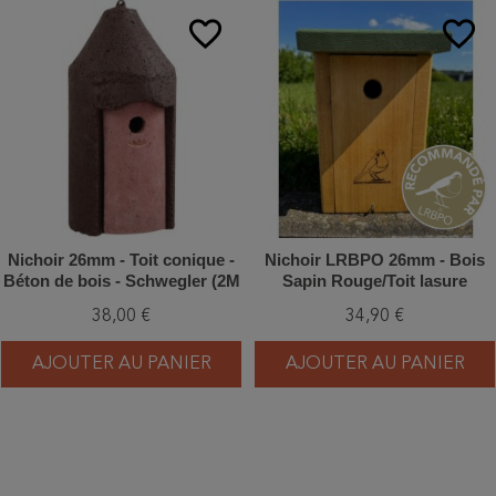
favorite_border
favorite_border
Nichoir 26mm - Toit conique -
Nichoir LRBPO 26mm - Bois
Béton de bois - Schwegler (2M
Sapin Rouge/Toit lasure
FG - 114/6)
naturelle verte
38,00 €
34,90 €
AJOUTER AU PANIER
AJOUTER AU PANIER