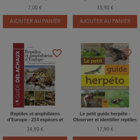
accoucheur
France et d'Europe
7,00 €
35,90 €
AJOUTER AU PANIER
AJOUTER AU PANIER
favorite_border
favorite_border
Reptiles et amphibiens
Le petit guide herpéto -
d'Europe - 214 espèces et
Observer et identifier reptiles
sous-espèces
et amphibiens
34,90 €
17,90 €