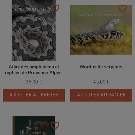
favorite_border
favorite_border
Atlas des amphibiens et
Mordus de serpents
reptiles de Provence-Alpes-
Côte d'Azur
35,00 €
45,00 €
AJOUTER AU PANIER
AJOUTER AU PANIER
favorite_border