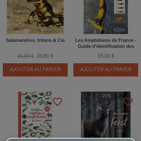
Salamandres, tritons & Cie
Les Amphibiens de France -
Guide d'identification des
œufs et des larves
26,00 €
20,80 €
35,00 €
AJOUTER AU PANIER
AJOUTER AU PANIER
-20%
favorite_border
favorite_border