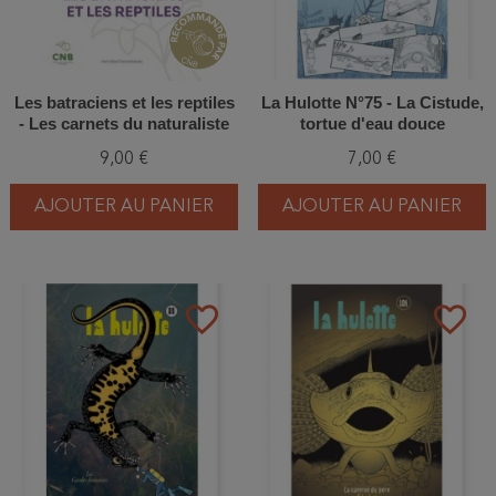
Les batraciens et les reptiles
La Hulotte N°75 - La Cistude,
- Les carnets du naturaliste
tortue d'eau douce
9,00 €
7,00 €
AJOUTER AU PANIER
AJOUTER AU PANIER
favorite_border
favorite_border