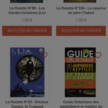
La Hulotte N°89 - Les
La Hulotte N°104 - La caverne
Gardes-fontaines (Les
du père Chabot
Tritons)
7,00 €
7,00 €
AJOUTER AU PANIER
AJOUTER AU PANIER
favorite_border
favorite_border
La Hulotte N°53 - Docteur
Guide Delachaux des
Toutou, le Crapaud
amphibiens et reptiles de