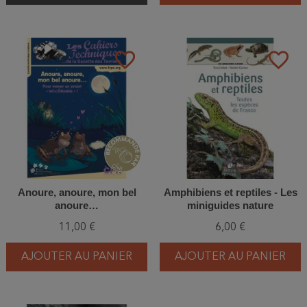
favorite_border
favorite_border
Anoure, anoure, mon bel
Amphibiens et reptiles - Les
anoure…
miniguides nature
11,00 €
6,00 €
AJOUTER AU PANIER
AJOUTER AU PANIER