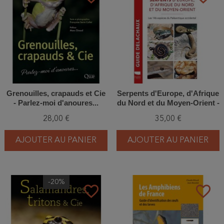
Grenouilles, crapauds et Cie
Serpents d'Europe, d'Afrique
- Parlez-moi d'anoures...
du Nord et du Moyen-Orient -
Les 146 espèces du
28,00 €
35,00 €
Paléarctique occidental
AJOUTER AU PANIER
AJOUTER AU PANIER
-20%
favorite_border
favorite_border