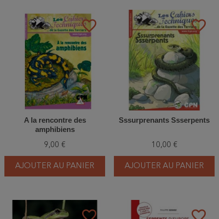
favorite_border
favorite_border
A la rencontre des
Sssurprenants Ssserpents
amphibiens
9,00 €
10,00 €
AJOUTER AU PANIER
AJOUTER AU PANIER
favorite_border
favorite_border