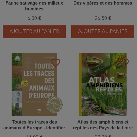
Faune sauvage des milieux
Des vipères et des hommes
humides
6,00 €
26,50 €
AJOUTER AU PANIER
AJOUTER AU PANIER
favorite_border
favorite_border
Toutes les traces des
Atlas des amphibiens et
animaux d'Europe - Identifier
reptiles des Pays de la Loire
et interpréter traces et