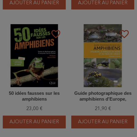
AJOUTER AU PANIER
AJOUTER AU PANIER
favorite_border
favorite_border
50 idées fausses sur les
Guide photographique des
amphibiens
amphibiens d'Europe,
d'Afrique du Nord et du
23,00 €
21,90 €
Proche-Orient
AJOUTER AU PANIER
AJOUTER AU PANIER