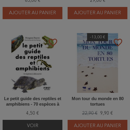
65,00 €
29,00 €
indices
AJOUTER AU PANIER
AJOUTER AU PANIER
-13,00 €
favorite_border
favorite_border
Le petit guide des reptiles et
Mon tour du monde en 80
amphibiens - 70 espèces à
tortues
découvrir
4,50 €
22,90 €
9,90 €
VOIR
AJOUTER AU PANIER