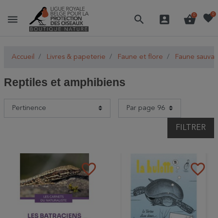
favorite
0
menu
search
account_box
shopping_basket
0
Accueil
Livres & papeterie
Faune et flore
Faune sauva
Reptiles et amphibiens
FILTRER
favorite_border
favorite_border