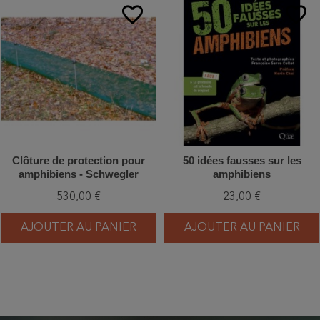
favorite_border
favorite_border
Clôture de protection pour
50 idées fausses sur les
amphibiens - Schwegler
amphibiens
(550/2)
530,00 €
23,00 €
AJOUTER AU PANIER
AJOUTER AU PANIER