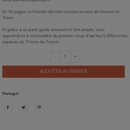
deux plantes aquatiques ?
En 52 pages, la Hulotte dévoile tous les secrets de Newton le
Triton.
Et grâce à un petit guide amusant et très simple, vous
apprendrez à reconnaître du premier coup d'œil les 5 différentes
espèces de Tritons de France.
-
+
AJOUTER AU PANIER
Partager
PARTAGER
TWEET
PINTEREST