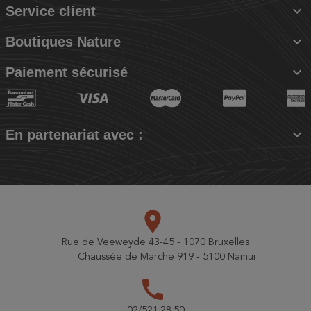

Service client

Boutiques Nature

Paiement sécurisé

En partenariat avec :
place
Rue de Veeweyde 43-45 - 1070 Bruxelles
Chaussée de Marche 919 - 5100 Namur
call
02/521.28.50