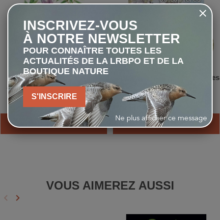
INSCRIVEZ-VOUS
À NOTRE NEWSLETTER
POUR CONNAÎTRE TOUTES LES
ACTUALITÉS DE LA LRBPO ET DE LA
BOUTIQUE NATURE
Jeu de cartes - Plantes
A la rencontre des Coléoptères
aromatiques et médicinales
S'INSCRIRE
6,00 €
10,00 €
Ne plus afficher ce message
AJOUTER AU PANIER
AJOUTER AU PANIER
VOUS AIMEREZ AUSSI
keyboard_arrow_left
keyboard_arrow_right
Précédent
Suivant