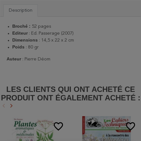
Description
Broché :
52 pages
Editeur
: Ed. Passerage (2007)
Dimensions
: 14,5 x 22 x 2 cm
Poids
: 80 gr
Auteur
: Pierre Déom
LES CLIENTS QUI ONT ACHETÉ CE
PRODUIT ONT ÉGALEMENT ACHETÉ :
keyboard_arrow_left
keyboard_arrow_right
Précédent
Suivant
favorite_border
favorite_border