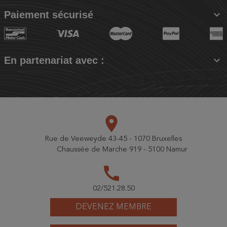

Paiement sécurisé

En partenariat avec :
place
Rue de Veeweyde 43-45 - 1070 Bruxelles
Chaussée de Marche 919 - 5100 Namur
call
02/521.28.50
DEVENEZ MEMBRE