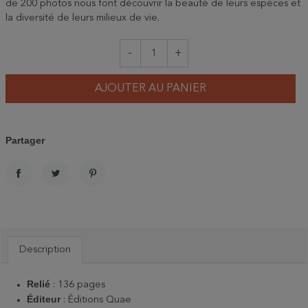
de 200 photos nous font découvrir la beauté de leurs espèces et
la diversité de leurs milieux de vie.
-
+
AJOUTER AU PANIER
Partager
PARTAGER
TWEET
PINTEREST
Description
Relié
: 136 pages
Éditeur
: Éditions Quae