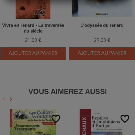
Vivre en renard - La traversée
L'odyssée du renard
du siècle
21,00 €
29,00 €
AJOUTER AU PANIER
AJOUTER AU PANIER
VOUS AIMEREZ AUSSI
keyboard_arrow_left
keyboard_arrow_right
Précédent
Suivant
favorite_border
favorite_border