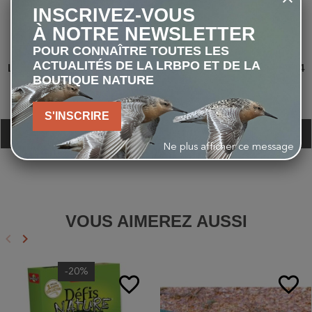
INSCRIVEZ-VOUS
À NOTRE NEWSLETTER
POUR CONNAÎTRE TOUTES LES
ACTUALITÉS DE LA LRBPO ET DE LA
Les Insectes en BD - Tome 3
Les Insectes en BD - Tome 4
BOUTIQUE NATURE
12,30 €
12,30 €
S'INSCRIRE
VOIR
VOIR
Ne plus afficher ce message
VOUS AIMEREZ AUSSI
keyboard_arrow_left
keyboard_arrow_right
Précédent
Suivant
-20%
favorite_border
favorite_border