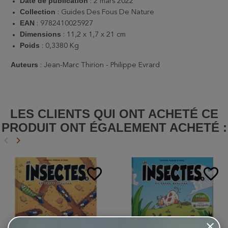
Date de publication
: 2 mars 2022
Collection
: Guides Des Fous De Nature
EAN
: 9782410025927
Dimensions
: 11,2 x 1,7 x 21 cm
Poids
: 0,3380 Kg
Auteurs
: Jean-Marc Thirion - Philippe Evrard
LES CLIENTS QUI ONT ACHETÉ CE
PRODUIT ONT ÉGALEMENT ACHETÉ :
keyboard_arrow_left
keyboard_arrow_right
Précédent
Suivant
favorite_border
favorite_border