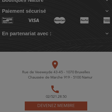

Paiement sécurisé

En partenariat avec :
place
Rue de Veeweyde 43-45 - 1070 Bruxelles
Chaussée de Marche 919 - 5100 Namur
call
02/521.28.50
DEVENEZ MEMBRE