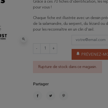
Grâce à ces 70 fiches d'identification, les re
pour vous !
Chaque fiche est illustrée avec un dessin pré
de la salamandre, du serpent, du lézard ou de
pour les reconnaître en un clin d'œil.
zoom_in
-
+
notifications
PRÉVENEZ-MO
Rupture de stock dans ce magasin.
Partager
PARTAGER
TWEET
PINTEREST