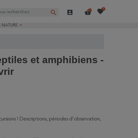
favorite
0
search
account_box
shopping_basket
0

S NATURE
e nature
ns longues
on Guide-Nature®
eptiles et amphibiens -
rir
ursions ! Descriptions, périodes d'observation,