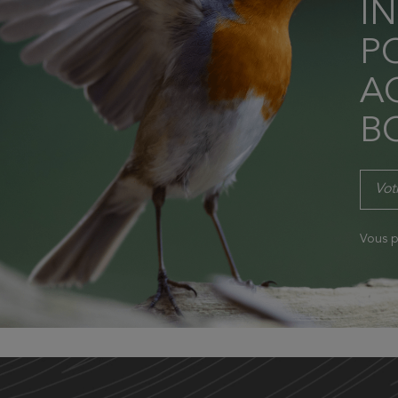
I
P
AC
B
Vous p