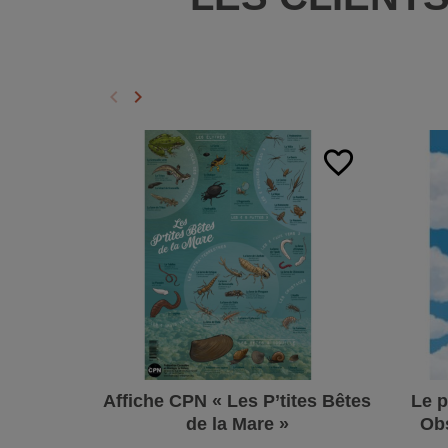
keyboard_arrow_left
keyboard_arrow_right
Précédent
Suivant
favorite_border
Affiche CPN « Les P’tites Bêtes
Le p
de la Mare »
Obs