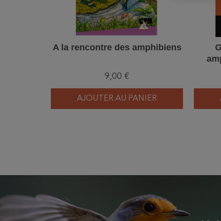
A la rencontre des amphibiens
G
amp
9,00 €
AJOUTER AU PANIER