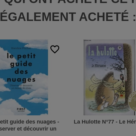
ÉGALEMENT ACHETÉ 
favorite_border
etit guide des nuages -
La Hulotte N°77 - Le Hé
erver et découvrir un
monde de rêves