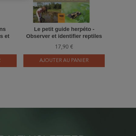
ens
Le petit guide herpéto -
Rampe
s et
Observer et identifier reptiles
et amphibiens
17,90 €
À p
R
AJOUTER AU PANIER
VO