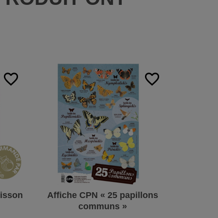
:
favorite_border
favorite_border
risson
Affiche CPN « 25 papillons
Por
communs »