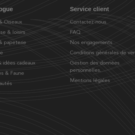
logue
Service client
 & Oiseaux
Contactez-nous
se & loisirs
FAQ
 & papeterie
Nos engagements
ue
Conditions générales de ve
 idées cadeaux
Gestion des données
personnelles.
es & Faune
Mentions légales
autés