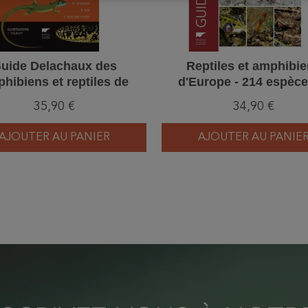
uide Delachaux des
Reptiles et amphibi
hibiens et reptiles de
d'Europe - 214 espèce
France et d'Europe
sous-espèces
35,90 €
34,90 €
AJOUTER AU PANIER
AJOUTER AU PANIE