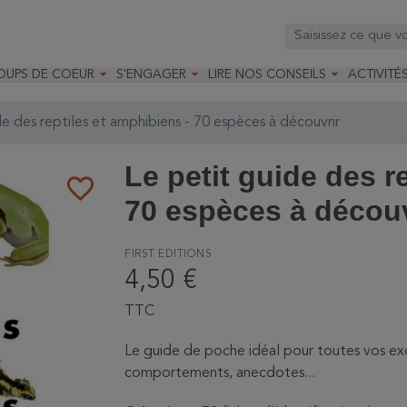



OUPS DE COEUR
S'ENGAGER
LIRE NOS CONSEILS
ACTIVITÉ
os
mandé par la LRBPO
Faire un don
Nourrir les oiseaux
Leçons d
ique
mandé par les CNB
Devenir membre
Installer un nichoir
Stages
e des reptiles et amphibiens - 70 espèces à découvrir
arques
Faire un legs
Installer un abreuvoir
Formatio
Devenir bénévole
Formati
Le petit guide des r
favorite_border
70 espèces à découv
FIRST EDITIONS
4,50 €
TTC
Le guide de poche idéal pour toutes vos exc
comportements, anecdotes...