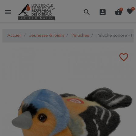
favorite
0
menu
search
account_box
shopping_basket
0
Accueil
Jeunesse & loisirs
Peluches
Peluche sonore - Pi
favorite_border