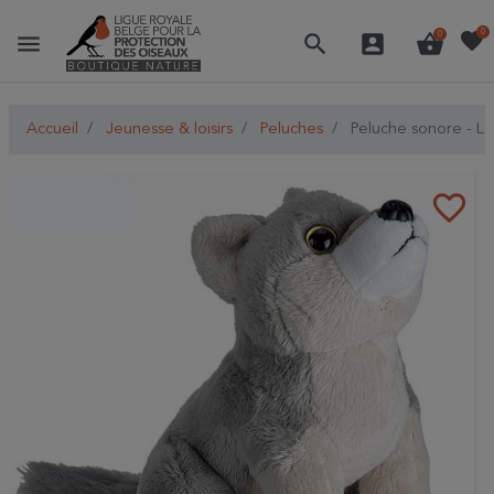
favorite
0
menu
search
account_box
shopping_basket
0
Accueil
Jeunesse & loisirs
Peluches
Peluche sonore - L
favorite_border