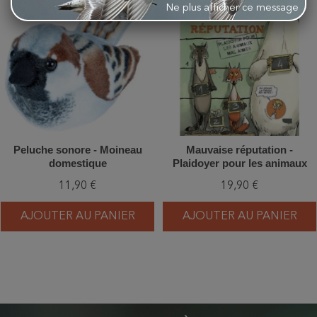
favorite_border
favorite_border
Ne plus afficher ce message
Peluche sonore - Moineau
Mauvaise réputation -
domestique
Plaidoyer pour les animaux
mal aimés - BD
11,90 €
19,90 €
AJOUTER AU PANIER
AJOUTER AU PANIER