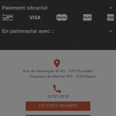

Paiement sécurisé

En partenariat avec :
place
Rue de Veeweyde 43-45 - 1070 Bruxelles
Chaussée de Marche 919 - 5100 Namur
call
02/521.28.50
DEVENEZ MEMBRE