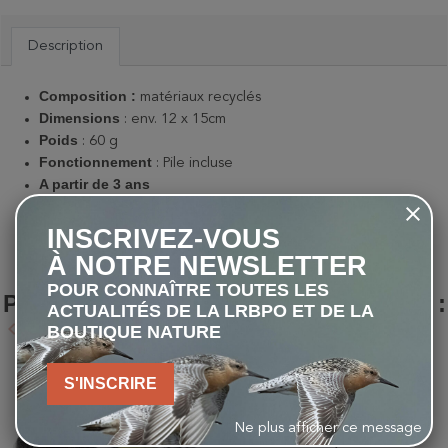
Description
Composition :
matériaux recyclés
Dimensions
: env. 12 x 15cm
Poids
: 60 g
Fonctionnement
: Pile incluse
A partir de 3 ans
INSCRIVEZ-VOUS
À NOTRE NEWSLETTER
LES CLIENTS QUI ONT ACHETÉ CE
POUR CONNAÎTRE TOUTES LES
PRODUIT ONT ÉGALEMENT ACHETÉ :
ACTUALITÉS DE LA LRBPO ET DE LA
keyboard_arrow_left
keyboard_arrow_right
BOUTIQUE NATURE
Précédent
Suivant
S'INSCRIRE
favorite_border
favorite_border
Ne plus afficher ce message