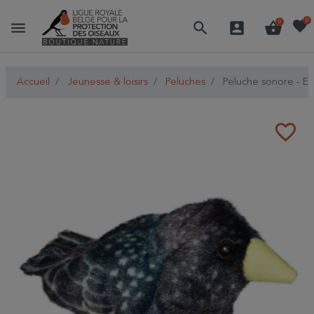
favorite
0
menu
search
account_box
shopping_basket
0
Accueil
Jeunesse & loisirs
Peluches
Peluche sonore - E
favorite_border