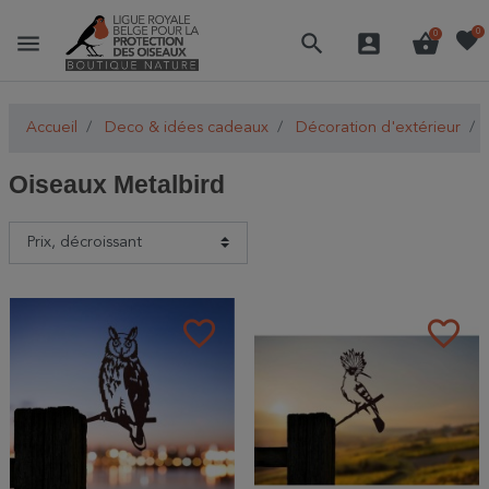
favorite
0
menu
search
account_box
shopping_basket
0
Accueil
Deco & idées cadeaux
Décoration d'extérieur
Oiseaux Metalbird
favorite_border
favorite_border