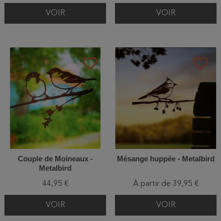
VOIR
VOIR
favorite_border
favorite_border
Couple de Moineaux -
Mésange huppée - Metalbird
Metalbird
44,95 €
À partir de 39,95 €
VOIR
VOIR