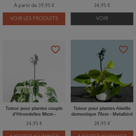
À partir de 39,95 €
34,95 €
VOIR LES PRODUITS
VOIR
favorite_border
favorite_border
Tuteur pour plantes couple
Tuteur pour plantes Abeille
d'Hirondelles 96cm -
domestique 70cm - Metalbird
Metalbird
34,95 €
24,95 €