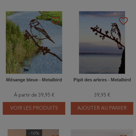
favorite_border
favorite_border
Mésange bleue - Metalbird
Pipit des arbres - Metalbird
À partir de 39,95 €
39,95 €
VOIR LES PRODUITS
AJOUTER AU PANIER
-10%