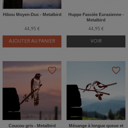
Hibou Moyen-Duc - Metalbird
Huppe Fasciée Eurasienne -
Metalbird
44,95 €
44,95 €
AJOUTER AU PANIER
VOIR
favorite_border
favorite_border
Coucou gris - Metalbird
Mésange à longue queue et