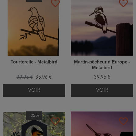
favorite_border
favorite_border
Tourterelle - Metalbird
Martin-pêcheur d'Europe -
Metalbird
39,95 €
35,96 €
39,95 €
VOIR
VOIR
-25%
favorite_border
favorite_border