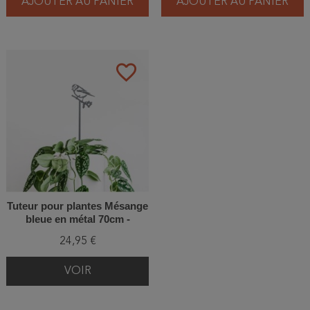
AJOUTER AU PANIER
AJOUTER AU PANIER
favorite_border
Tuteur pour plantes Mésange
bleue en métal 70cm -
Metalbird
24,95 €
VOIR