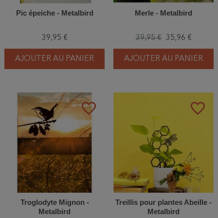
Pic épeiche - Metalbird
Merle - Metalbird
39,95 €
39,95 €
35,96 €
AJOUTER AU PANIER
AJOUTER AU PANIER
favorite_border
favorite_border
Troglodyte Mignon -
Treillis pour plantes Abeille -
Metalbird
Metalbird