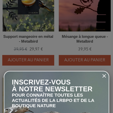
Support mangeoire en métal
Mésange à longue queue -
- Metalbird
Metalbird
39,95 €
29,97 €
39,95 €
AJOUTER AU PANIER
AJOUTER AU PANIER
INSCRIVEZ-VOUS
favorite_border
favorite_border
À NOTRE NEWSLETTER
POUR CONNAÎTRE TOUTES LES
ACTUALITÉS DE LA LRBPO ET DE LA
BOUTIQUE NATURE