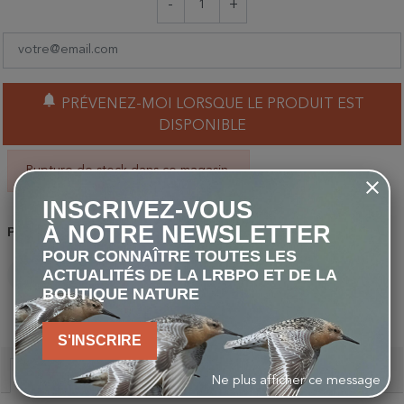
-
+
notifications
PRÉVENEZ-MOI LORSQUE LE PRODUIT EST
DISPONIBLE
Rupture de stock dans ce magasin.
INSCRIVEZ-VOUS
À NOTRE NEWSLETTER
Partager
POUR CONNAÎTRE TOUTES LES
ACTUALITÉS DE LA LRBPO ET DE LA
PARTAGER
TWEET
PINTEREST
BOUTIQUE NATURE
S'INSCRIRE
Description
Ne plus afficher ce message