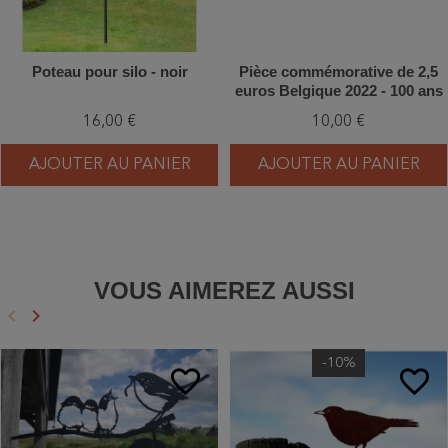
Poteau pour silo - noir
Pièce commémorative de 2,5
euros Belgique 2022 - 100 ans
LRBPO
16,00 €
10,00 €
AJOUTER AU PANIER
AJOUTER AU PANIER
VOUS AIMEREZ AUSSI
keyboard_arrow_left
keyboard_arrow_right
Précédent
Suivant
-10%
favorite_border
favorite_border