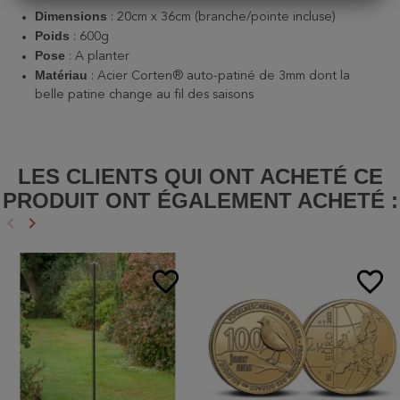
Dimensions
:
20cm x 36cm
(branche/pointe incluse)
Poids
:
600g
Pose
:
A planter
Matériau
:
Acier Corten® auto-patiné de 3mm dont la
belle patine change au fil des saisons
LES CLIENTS QUI ONT ACHETÉ CE
PRODUIT ONT ÉGALEMENT ACHETÉ :
keyboard_arrow_left
keyboard_arrow_right
Précédent
Suivant
favorite_border
favorite_border