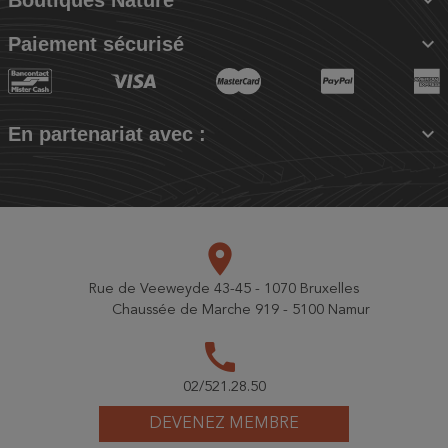

Paiement sécurisé

En partenariat avec :
place
Rue de Veeweyde 43-45 - 1070 Bruxelles
Chaussée de Marche 919 - 5100 Namur
call
02/521.28.50
DEVENEZ MEMBRE