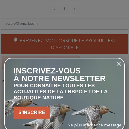
-
+
notifications
PRÉVENEZ-MOI LORSQUE LE PRODUIT EST
DISPONIBLE
Rupture de stock dans ce magasin.
INSCRIVEZ-VOUS
À NOTRE NEWSLETTER
Partager
POUR CONNAÎTRE TOUTES LES
ACTUALITÉS DE LA LRBPO ET DE LA
BOUTIQUE NATURE
PARTAGER
TWEET
PINTEREST
S'INSCRIRE
Ne plus afficher ce message
Description