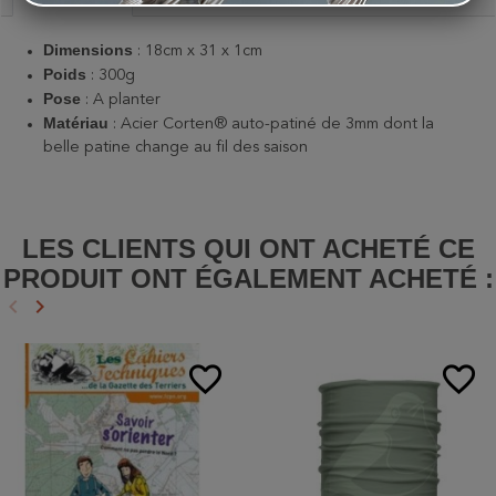
Dimensions
: 18cm x 31 x 1cm
Poids
: 300g
Pose
:
A planter
Matériau
:
Acier Corten® auto-patiné de 3mm dont la
belle patine change au fil des saison
LES CLIENTS QUI ONT ACHETÉ CE
PRODUIT ONT ÉGALEMENT ACHETÉ :
keyboard_arrow_left
keyboard_arrow_right
Précédent
Suivant
favorite_border
favorite_border