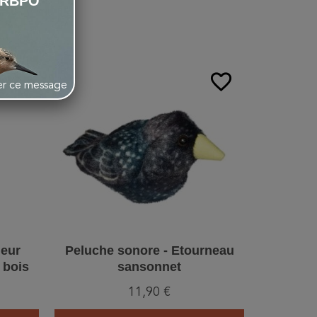
:
LRBPO
favorite_border
favorite_border
her ce message
heur
Peluche sonore - Etourneau
DecoBird
 bois
sansonnet
- S
11,90 €