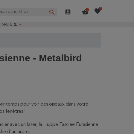
favorite
0
search
account_box
shopping_basket
0

S NATURE
e nature
ns longues
on Guide-Nature®
ienne - Metalbird
printemps pour voir des oiseaux dans votre
os fenêtres !
cier avec un laser, la Huppe Fasciée Eurasienne
che d'un arbre.