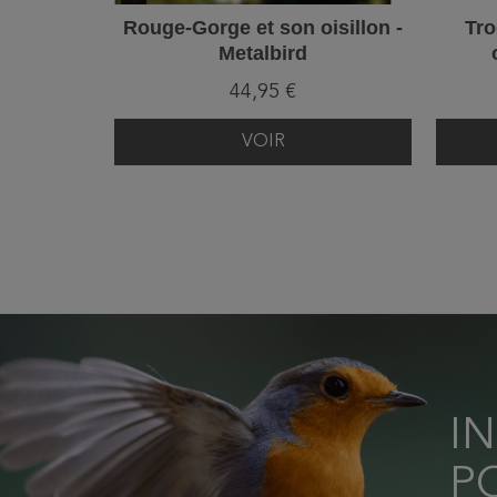
Rouge-Gorge et son oisillon -
Tro
Metalbird
44,95 €
VOIR
I
P