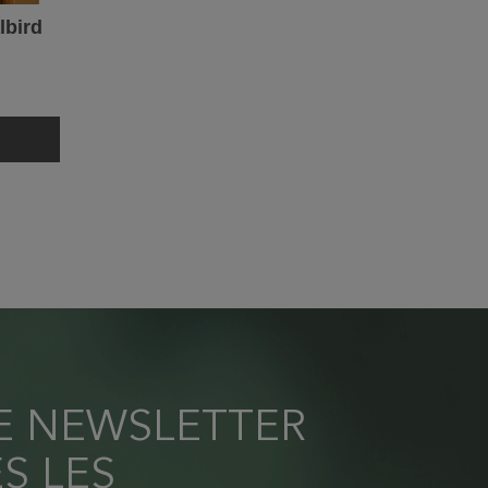
lbird
RE NEWSLETTER
S LES