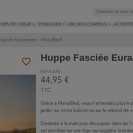



OUPS DE COEUR
S'ENGAGER
LIRE NOS CONSEILS
ACTIVITÉ
os
mandé par la LRBPO
Faire un don
Nourrir les oiseaux
Leçons d
ique
mandé par les CNB
Devenir membre
Installer un nichoir
Stages
sciée Eurasienne - Metalbird
arques
Faire un legs
Installer un abreuvoir
Formatio
Devenir bénévole
Formati
Huppe Fasciée Euras
favorite_border
METALBIRD
44,95 €
TTC
Grâce à MetalBird, vous n’attendez plus le 
jardin, sur votre balcon ou sur le rebord de v
keyboard_arrow_right
Dessinée à la main puis découpée dans de l'a
Suivant
est perchée sur une tige qui suggère la bran