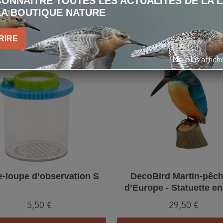
ÉGALEMENT ACHETÉ 
ONNAÎTRE TOUTES LES ACTUALITÉS DE LA 
LA BOUTIQUE NATURE
RIRE
favorite_border
Ne plus affic
e-loupe d’observation S
DecoBird Martin-pêc
d’Europe - Statuette en
5,50 €
29,50 €