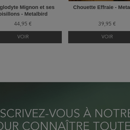
glodyte Mignon et ses
Chouette Effraie - Meta
oisillons - Metalbird
44,95 €
39,95 €
VOIR
VOIR
NSCRIVEZ-VOUS À NOT
OUR CONNAÎTRE TOUTE