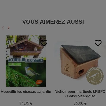
VOUS AIMEREZ AUSSI
keyboard_arrow_left
keyboard_arrow_right
Précédent
Suivant
favorite_border
favorite_border
Accueillir les oiseaux au jardin
Nichoir pour martinets LRBPO
- Bois/Toit ardoise
14,95 €
75,00 €