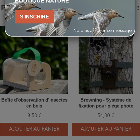
BOUTIQUE NATURE
PRODUIT ONT ÉGALEMENT ACHETÉ :
keyboard_arrow_left
keyboard_arrow_right
S'INSCRIRE
Précédent
Suivant
Ne plus afficher ce message
favorite_border
favorite_border
Boîte d'observation d'insectes
Browning - Système de
en bois
fixation pour piège photo
8,50 €
54,00 €
AJOUTER AU PANIER
AJOUTER AU PANIER