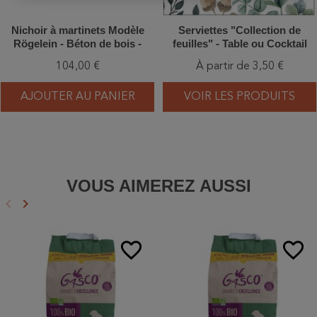
Nichoir à martinets Modèle
Serviettes "Collection de
Rögelein - Béton de bois -
feuilles" - Table ou Cocktail
Schwegler (N°18 - 611/0)
104,00 €
À partir de 3,50 €
AJOUTER AU PANIER
VOIR LES PRODUITS
VOUS AIMEREZ AUSSI
keyboard_arrow_left
keyboard_arrow_right
Précédent
Suivant
favorite_border
favorite_border