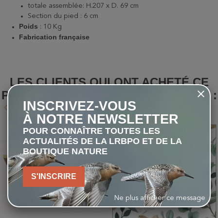
totale assemblée: H.207 x D. 69 cm
Section du pied : 6 cm
Poids
: 10 Kg
Fabrication française
LES CLIENTS QUI ONT ACHETÉ CE
PRODUIT ONT ÉGALEMENT ACHETÉ :
INSCRIVEZ-VOUS
keyboard_arrow_left
keyboard_arrow_right
Précédent
Suivant
À NOTRE NEWSLETTER
POUR CONNAÎTRE TOUTES LES
favorite_border
favorite_border
ACTUALITÉS DE LA LRBPO ET DE LA
BOUTIQUE NATURE
S'INSCRIRE
Ne plus afficher ce message