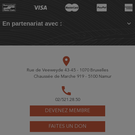

En partenariat avec :
place
Rue de Veeweyde 43-45 - 1070 Bruxelles
Chaussée de Marche 919 - 5100 Namur
call
02/521.28.50
DEVENEZ MEMBRE
FAITES UN DON