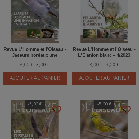
Revue L'Homme et l'Oiseau -
Revue L'Homme et l'Oiseau -
Jaseurs boréaux une
L'Elanion blanc – 4/2023
invasion en 2024 ? – 1/2024
8,00 €
3,00 €
8,00 €
3,00 €
AJOUTER AU PANIER
AJOUTER AU PANIER
-5,00 €
-5,00 €
favorite_border
favorite_border