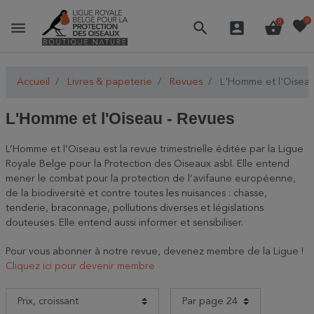
favorite
0
menu
search
account_box
shopping_basket
0
Accueil
Livres & papeterie
Revues
L'Homme et l'Oiseau
L'Homme et l'Oiseau - Revues
L’Homme et l’Oiseau est la revue trimestrielle éditée par la Ligue
Royale Belge pour la Protection des Oiseaux asbl. Elle entend
mener le combat pour la protection de l’avifaune européenne,
de la biodiversité et contre toutes les nuisances : chasse,
tenderie, braconnage, pollutions diverses et législations
douteuses. Elle entend aussi informer et sensibiliser.
Pour vous abonner à notre revue, devenez membre de la Ligue !
Cliquez ici pour devenir membre