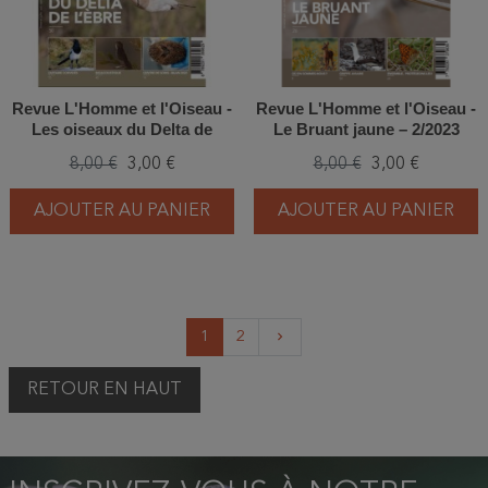
Revue L'Homme et l'Oiseau -
Revue L'Homme et l'Oiseau -
Les oiseaux du Delta de
Le Bruant jaune – 2/2023
l'Ebre – 3/2023
8,00 €
3,00 €
8,00 €
3,00 €
AJOUTER AU PANIER
AJOUTER AU PANIER
Suivant
1
2
keyboard_arrow_right
RETOUR EN HAUT