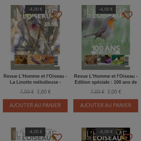
-4,00 €
-4,00 €
favorite_border
favorite_border
Revue L'Homme et l'Oiseau -
Revue L'Homme et l'Oiseau -
La Linotte mélodieuse -
Edition spéciale : 100 ans de
2/2022
combats - 1/2022
7,00 €
3,00 €
7,00 €
3,00 €
AJOUTER AU PANIER
AJOUTER AU PANIER
-4,00 €
-4,00 €
favorite_border
favorite_border