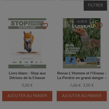
FILTRER
-4,00 €
favorite_border
favorite_border
Livre blanc - Stop aux
Revue L'Homme et l'Oiseau -
Dérives de la Chasse
La Perdrix en grand danger –
4/2022
0,00 €
7,00 €
3,00 €
AJOUTER AU PANIER
AJOUTER AU PANIER