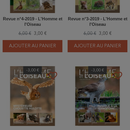
Revue n°4-2019 - L'Homme et
Revue n°3-2019 - L'Homme et
l'Oiseau
l'Oiseau
6,00 €
3,00 €
6,00 €
3,00 €
AJOUTER AU PANIER
AJOUTER AU PANIER
-3,00 €
-3,00 €
favorite_border
favorite_border