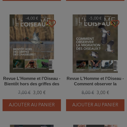
-4,00 €
-5,00 €
favorite_border
favorite_border
Revue L'Homme et l'Oiseau -
Revue L'Homme et l'Oiseau -
Bientôt hors des griffes des
Comment observer la
chasseurs ? - 1/2021
migration des oiseaux ? –
7,00 €
3,00 €
8,00 €
3,00 €
4/2024
AJOUTER AU PANIER
AJOUTER AU PANIER