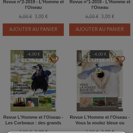
Revue n°2-2019 - L'Homme et
Revue n°1-2019 - L'Homme et
l'Oiseau
l'Oiseau
6,00 €
3,00 €
6,00 €
3,00 €
AJOUTER AU PANIER
AJOUTER AU PANIER
-4,00 €
-4,00 €
favorite_border
favorite_border
Revue L'Homme et l'Oiseau -
Revue L'Homme et l'Oiseau -
Les Corbeaux : des grands
Vous la voulez bleue ou
singes à plumes - 4/2021
charbonnière ? - 3/2021
7,00 €
3,00 €
7,00 €
3,00 €