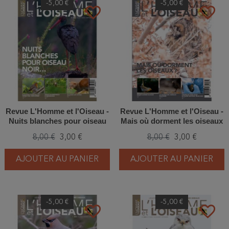
-5,00 €
-5,00 €
favorite_border
favorite_border
Revue L'Homme et l'Oiseau -
Revue L'Homme et l'Oiseau -
Nuits blanches pour oiseau
Mais où dorment les oiseaux
noir – 3/2024
? – 2/2024
8,00 €
3,00 €
8,00 €
3,00 €
AJOUTER AU PANIER
AJOUTER AU PANIER
-5,00 €
-5,00 €
favorite_border
favorite_border