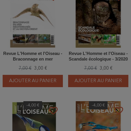
Revue L'Homme et l'Oiseau -
Revue L'Homme et l'Oiseau -
Braconnage en mer
Scandale écologique - 3/2020
Méditerranée et au Moyen-
7,00 €
3,00 €
7,00 €
3,00 €
Orient - 4/2020
AJOUTER AU PANIER
AJOUTER AU PANIER
-4,00 €
-4,00 €
favorite_border
favorite_border