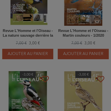
Revue L'Homme et l'Oiseau -
Revue L'Homme et l'Oiseau -
La nature sauvage derrière la
Martin couleurs - 1/2020
maison - 2/2020
7,00 €
3,00 €
7,00 €
3,00 €
AJOUTER AU PANIER
AJOUTER AU PANIER
-3,00 €
-3,00 €
favorite_border
favorite_border