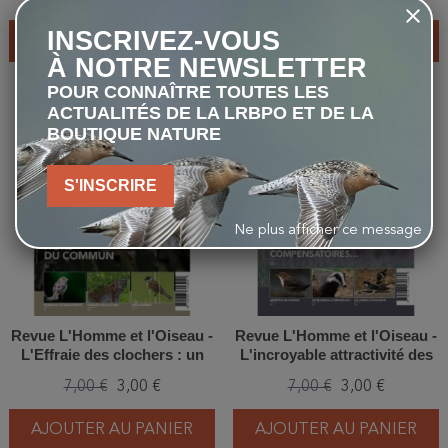
INSCRIVEZ-VOUS
AJOUTER AU PANIER
AJOUTER AU PANIER
À NOTRE NEWSLETTER
POUR CONNAÎTRE TOUTES LES
ACTUALITÉS DE LA LRBPO ET DE LA
-4,00 €
-4,00 €
BOUTIQUE NATURE
favorite_border
favorite_border
S'INSCRIRE
Ne plus afficher ce message
Revue L'Homme et l'Oiseau -
Revue L'Homme et l'Oiseau -
L'Effraie des clochers : un
L'incroyable attractivité des
oiseau hors du commun -
zones compensatoires -
7,00 €
3,00 €
7,00 €
3,00 €
3/2022
2/2021
AJOUTER AU PANIER
AJOUTER AU PANIER