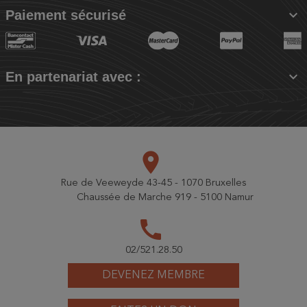

Paiement sécurisé

En partenariat avec :
place
Rue de Veeweyde 43-45 - 1070 Bruxelles
Chaussée de Marche 919 - 5100 Namur
call
02/521.28.50
DEVENEZ MEMBRE