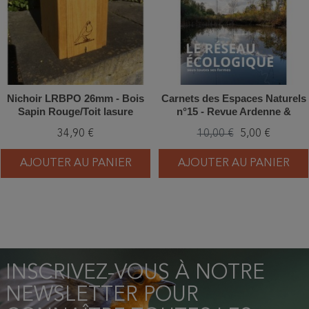
Nichoir LRBPO 26mm - Bois
Carnets des Espaces Naturels
Sapin Rouge/Toit lasure
n°15 - Revue Ardenne &
naturelle rouge
Gaume
34,90 €
10,00 €
5,00 €
AJOUTER AU PANIER
AJOUTER AU PANIER
INSCRIVEZ-VOUS À NOTRE
NEWSLETTER POUR