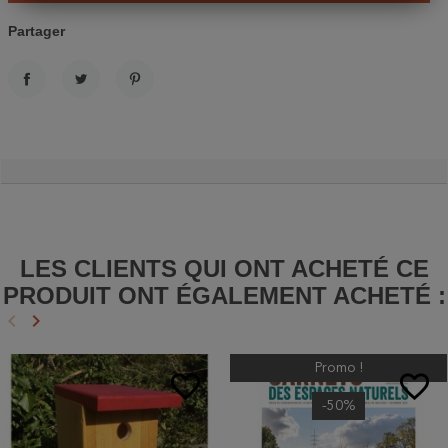
Partager
PARTAGER
TWEET
PINTEREST
LES CLIENTS QUI ONT ACHETÉ CE
PRODUIT ONT ÉGALEMENT ACHETÉ :
keyboard_arrow_left
keyboard_arrow_right
Précédent
Suivant
Promo !
favorite_border
favorite_border
-50%