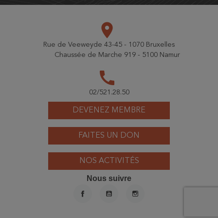
place
Rue de Veeweyde 43-45 - 1070 Bruxelles
Chaussée de Marche 919 - 5100 Namur
call
02/521.28.50
DEVENEZ MEMBRE
FAITES UN DON
NOS ACTIVITÉS
Nous suivre
FACEBOOK
YOUTUBE
INSTAGRAM