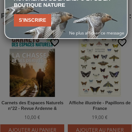
BOUTIQUE NATURE
LES CLIENTS QUI ONT ACHETÉ CE
PRODUIT ONT ÉGALEMENT ACHETÉ :
S'INSCRIRE
keyboard_arrow_left
keyboard_arrow_right
Précédent
Suivant
Ne plus afficher ce message
favorite_border
favorite_border
Carnets des Espaces Naturels
Affiche illustrée - Papillons de
n°22 - Revue Ardenne &
France
Gaume
10,00 €
19,00 €
AJOUTER AU PANIER
AJOUTER AU PANIER