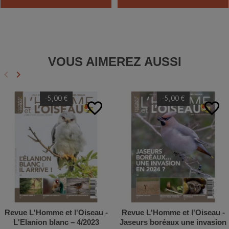
VOUS AIMEREZ AUSSI
keyboard_arrow_left
keyboard_arrow_right
Précédent
Suivant
-5,00 €
-5,00 €
favorite_border
favorite_border
Revue L'Homme et l'Oiseau -
Revue L'Homme et l'Oiseau -
L'Elanion blanc – 4/2023
Jaseurs boréaux une invasion