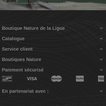
Vous pouvez vous désinscrire à tout moment.

Boutique Nature de la Ligue

Catalogue

Service client

Boutiques Nature

Paiement sécurisé

En partenariat avec :