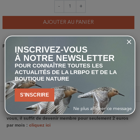
-
+
AJOUTER AU PANIER
Partager
INSCRIVEZ-VOUS
À NOTRE NEWSLETTER
POUR CONNAÎTRE TOUTES LES
PARTAGER
TWEET
PINTEREST
ACTUALITÉS DE LA LRBPO ET DE LA
BOUTIQUE NATURE
S'INSCRIRE
Description
Ne plus afficher ce message
Pour recevoir les 4 revues trimestrielles directement chez
vous, il suffit de devenir membre pour seulement 2 euros
par mois :
cliquez ici