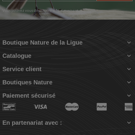
Vous pouvez vous désinscrire à tout moment.

Boutique Nature de la Ligue

Catalogue

Service client

Boutiques Nature

Paiement sécurisé

En partenariat avec :