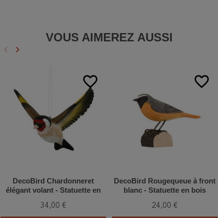
VOUS AIMEREZ AUSSI
keyboard_arrow_left
keyboard_arrow_right
Précédent
Suivant
favorite_border
favorite_border
DecoBird Chardonneret
DecoBird Rougequeue à front
élégant volant - Statuette en
blanc - Statuette en bois
bois
34,00 €
24,00 €