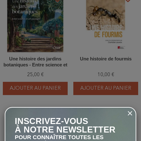
Une histoire des jardins
Une histoire de fourmis
botaniques - Entre science et
art paysager
25,00 €
10,00 €
AJOUTER AU PANIER
AJOUTER AU PANIER
-20%
favorite_border
favorite_border
INSCRIVEZ-VOUS
À NOTRE NEWSLETTER
POUR CONNAÎTRE TOUTES LES