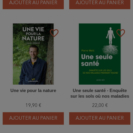
AJOUTER AU PANIER
AJOUTER AU PANIER
favorite_border
favorite_border
Une vie pour la nature
Une seule santé - Enquête
sur les sols où nos maladies
prennent racine
19,90 €
22,00 €
AJOUTER AU PANIER
AJOUTER AU PANIER