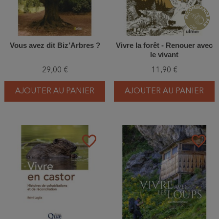
Vous avez dit Biz’Arbres ?
Vivre la forêt - Renouer avec
le vivant
29,00 €
11,90 €
AJOUTER AU PANIER
AJOUTER AU PANIER
favorite_border
favorite_border