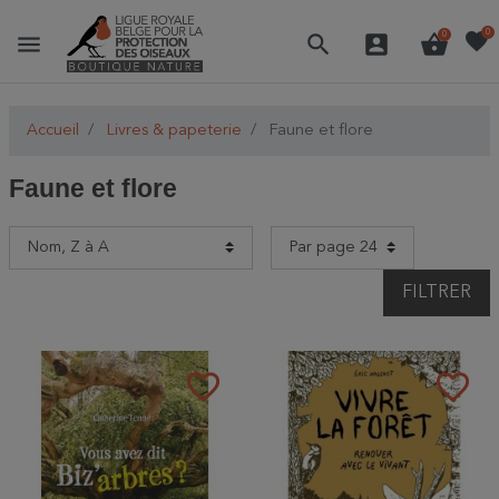
favorite
0
menu
search
account_box
shopping_basket
0
Accueil
Livres & papeterie
Faune et flore
Faune et flore
FILTRER
favorite_border
favorite_border