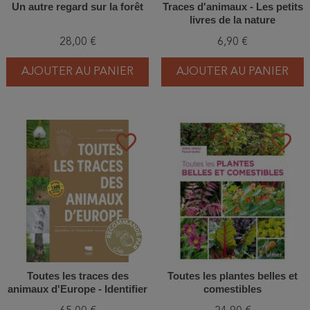
Un autre regard sur la forêt
Traces d'animaux - Les petits
livres de la nature
28,00 €
6,90 €
AJOUTER AU PANIER
AJOUTER AU PANIER
favorite_border
favorite_border
Toutes les traces des
Toutes les plantes belles et
animaux d'Europe - Identifier
comestibles
et interpréter traces et