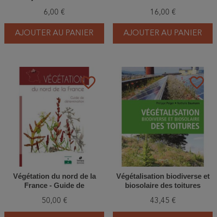
6,00 €
16,00 €
AJOUTER AU PANIER
AJOUTER AU PANIER
favorite_border
favorite_border
Végétation du nord de la
Végétalisation biodiverse et
France - Guide de
biosolaire des toitures
détermination
50,00 €
43,45 €