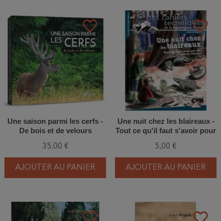
favorite_border
favorite_border
Une saison parmi les cerfs -
Une nuit chez les blaireaux -
De bois et de velours
Tout ce qu'il faut s'avoir pour
aller à l'affût des blaireaux
35,00 €
5,00 €
AJOUTER AU PANIER
AJOUTER AU PANIER
favorite_border
favorite_border