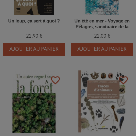
Un loup, ça sert à quoi ?
Un été en mer - Voyage en
Pélagos, sanctuaire de la
Méditerranée
22,90 €
22,00 €
AJOUTER AU PANIER
AJOUTER AU PANIER
favorite_border
favorite_border