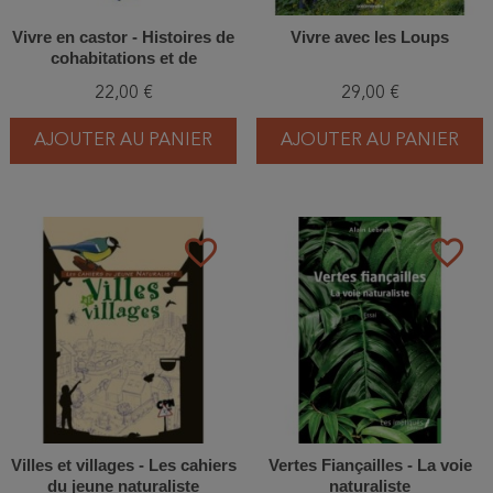
Vivre en castor - Histoires de
Vivre avec les Loups
cohabitations et de
réconciliation
22,00 €
29,00 €
AJOUTER AU PANIER
AJOUTER AU PANIER
favorite_border
favorite_border
Villes et villages - Les cahiers
Vertes Fiançailles - La voie
du jeune naturaliste
naturaliste