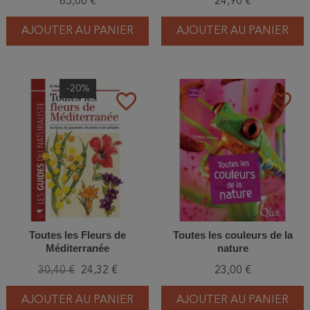
65,00 €
24,90 €
indices
AJOUTER AU PANIER
AJOUTER AU PANIER
-20%
favorite_border
favorite_border
Toutes les Fleurs de
Toutes les couleurs de la
Méditerranée
nature
30,40 €
24,32 €
23,00 €
AJOUTER AU PANIER
AJOUTER AU PANIER