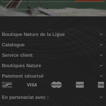
Vous pouvez vous désinscrire à tout moment.

Boutique Nature de la Ligue

Catalogue

Service client

Boutiques Nature

Paiement sécurisé

En partenariat avec :