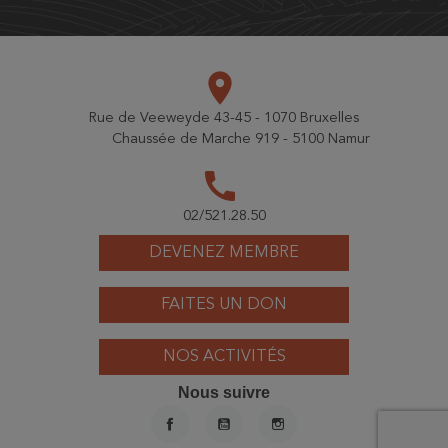
place
Rue de Veeweyde 43-45 - 1070 Bruxelles
Chaussée de Marche 919 - 5100 Namur
call
02/521.28.50
DEVENEZ MEMBRE
FAITES UN DON
NOS ACTIVITÉS
Nous suivre
FACEBOOK
YOUTUBE
INSTAGRAM