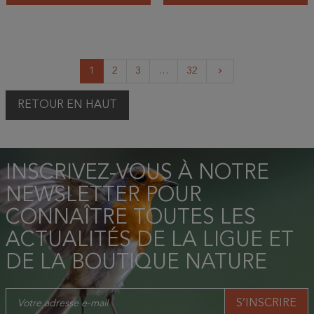
Suivant
1
2
3
…
32
keyboard_arrow_right
RETOUR EN HAUT
INSCRIVEZ-VOUS À NOTRE
NEWSLETTER POUR
CONNAÎTRE TOUTES LES
ACTUALITÉS DE LA LIGUE ET
DE LA BOUTIQUE NATURE