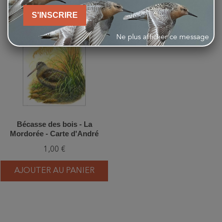
S'INSCRIRE
favorite_border
Ne plus afficher ce message
Bécasse des bois - La
Mordorée - Carte d'André
Buzin
1,00 €
AJOUTER AU PANIER