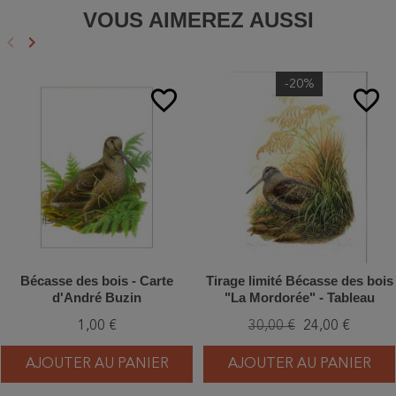
VOUS AIMEREZ AUSSI
keyboard_arrow_left
keyboard_arrow_right
Précédent
Suivant
-20%
favorite_border
favorite_border
Bécasse des bois - Carte
Tirage limité Bécasse des bois
d'André Buzin
"La Mordorée" - Tableau
d'André Buzin - A4
1,00 €
30,00 €
24,00 €
AJOUTER AU PANIER
AJOUTER AU PANIER