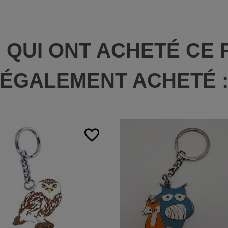
S QUI ONT ACHETÉ CE 
ÉGALEMENT ACHETÉ 
favorite_border