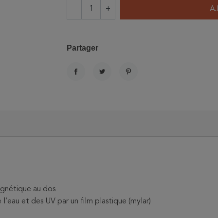
-
+
A
Partager
PARTAGER
TWEET
PINTEREST
agnétique au dos
l’eau et des UV par un film plastique (mylar)