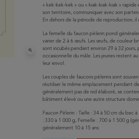
« kek-kek-kek » ou « kiak-kiak-kiak » rapide
son territoire, communiquer avec son parten
En dehors de la période de reproduction, i
La femelle du faucon pèlerin pond généralem
varier de 2 à 6 œufs. Les œufs, de couleur 
sont incubés pendant environ 29 à 32 jours, 
zoom_in
occasionnelle du mâle. Les jeunes restent a
leur envol.
Les couples de faucons pèlerins sont souvent 
réutiliser le même emplacement pendant de 
généralement pas de nid élaboré, se content
bâtiment élevé ou une autre structure domi
Faucon Pèlerin : Taille : 34 à 50 cm du bec à
: 330 à 1 000 g, Femelle : 700 à 1 500 g (gé
généralement 10 à 15 ans