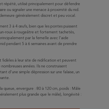
 et répété, utilisé principalement pour défendre
aire ou signaler une menace à proximité du nid.
l demeure généralement discret et peu vocal.
ent 3 à 4 œufs, bien que les pontes puissent
brun-roux à rougeâtre et fortement tachetés,
principalement par la femelle avec l'aide
u nid pendant 5 à 6 semaines avant de prendre
fidèles à leur site de nidification et peuvent
nombreuses années. Ils ne construisent
ant d'une simple dépression sur une falaise, un
nante.
 la queue, envergure : 80 à 120 cm, poids : Mâle
néralement plus grande que le mâle), longévité :