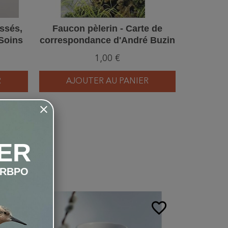
ssés,
Faucon pèlerin - Carte de
Port
Soins
correspondance d'André Buzin
1,00 €
R
AJOUTER AU PANIER
AJ
ER
LRBPO
favorite_border
favorite_border