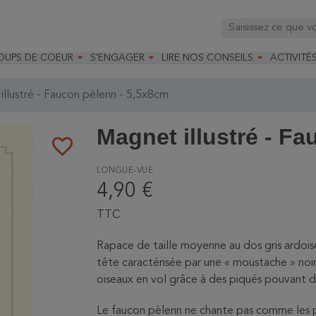



OUPS DE COEUR
S'ENGAGER
LIRE NOS CONSEILS
ACTIVITÉ
os
mandé par la LRBPO
Faire un don
Nourrir les oiseaux
Leçons d
ique
mandé par les CNB
Devenir membre
Installer un nichoir
Stages
llustré - Faucon pèlerin - 5,5x8cm
arques
Faire un legs
Installer un abreuvoir
Formatio
Devenir bénévole
Formati
Magnet illustré - Fa
favorite_border
LONGUE-VUE
4,90 €
TTC
Rapace de taille moyenne au dos gris ardoise,
tête caractérisée par une « moustache » noire
oiseaux en vol grâce à des piqués pouvant 
Le faucon pèlerin ne chante pas comme les pa