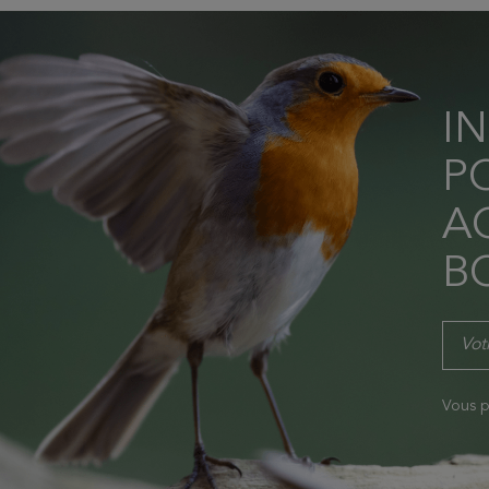
I
P
AC
B
Vous p