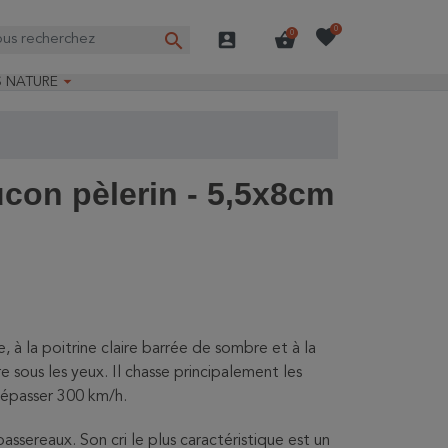
favorite
0
search
account_box
shopping_basket
0

S NATURE
e nature
ns longues
on Guide-Nature®
ucon pèlerin - 5,5x8cm
 à la poitrine claire barrée de sombre et à la
 sous les yeux. Il chasse principalement les
dépasser 300 km/h.
ssereaux. Son cri le plus caractéristique est un