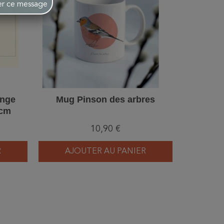
her ce message
ange
Mug Pinson des arbres
Mug 
8cm
10,90 €
R
AJOUTER AU PANIER
AJ