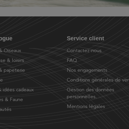
logue
Service client
 & Oiseaux
Contactez-nous
se & loisirs
FAQ
 & papeterie
Nos engagements
ue
Conditions générales de ve
 idées cadeaux
Gestion des données
personnelles.
es & Faune
Mentions légales
autés