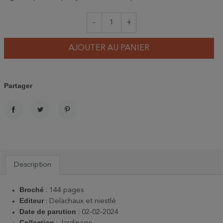
-
+
AJOUTER AU PANIER
Partager
PARTAGER
TWEET
PINTEREST
Description
Broché
: 144 pages
Editeur
: Delachaux et niestlé
Date de parution
: 02-02-2024
Collection
: Jardinage