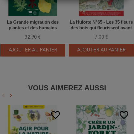
La Grande migration des
La Hulotte N°65 - Les 35 fleurs
plantes et des humains
des bois qui fleurissent avant
le muguet
32,90 €
7,00 €
AJOUTER AU PANIER
AJOUTER AU PANIER
VOUS AIMEREZ AUSSI
keyboard_arrow_left
keyboard_arrow_right
Précédent
Suivant
favorite_border
favorite_border