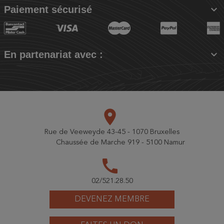

Paiement sécurisé

En partenariat avec :
place
Rue de Veeweyde 43-45 - 1070 Bruxelles
Chaussée de Marche 919 - 5100 Namur
call
02/521.28.50
DEVENEZ MEMBRE