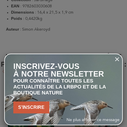
EAN
: 9782603030608
Dimensions
: 16,4 x 21,5 x 1,9 cm
Poids
: 0,4420kg
Auteur
: Simon Akeroyd
LES CLIENTS QUI ONT ACHETÉ CE
PRODUIT ONT ÉGALEMENT ACHETÉ :
INSCRIVEZ-VOUS
keyboard_arrow_left
keyboard_arrow_right
À NOTRE NEWSLETTER
Précédent
Suivant
POUR CONNAÎTRE TOUTES LES
ACTUALITÉS DE LA LRBPO ET DE LA
favorite_border
favorite_border
BOUTIQUE NATURE
S'INSCRIRE
Ne plus afficher ce message