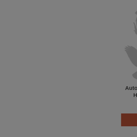
Auto
H