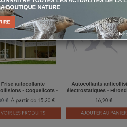
ONNAÎTRE TOUTES LES ACTUALITÉS DE LA 
LA BOUTIQUE NATURE
-20%
favorite_border
RIRE
Ne plus affic
Frise autocollante
Autocollants anticollis
ollisions - Coquelicots -
électrostatiques - Hirond
30 et 60 cm
Lot de 4
00 €
À partir de 15,20 €
16,90 €
VOIR LES PRODUITS
AJOUTER AU PANIER