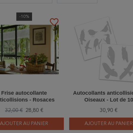
-10%
favorite_border
Frise autocollante
Autocollants anticollisi
ticollisions - Rosaces
Oiseaux - Lot de 1
100x60 cm
32,00 €
28,80 €
30,90 €
AJOUTER AU PANIER
AJOUTER AU PANIER