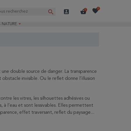
favorite
0
search
account_box
shopping_basket
0

S NATURE
e nature
ns longues
on Guide-Nature®
st une double source de danger. La transparence
bstacle invisible. Ou le reflet donne l’illusion
ontre les vitres, les silhouettes adhésives ou
, à l’eau et sont lessivables. Elles permettent
sparence, effet traversant, reflet du paysage...