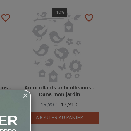
-10%
favorite_border
favorite_border
ons -
Autocollants anticollisions -
Dans mon jardin
19,90 €
17,91 €
ER
AJOUTER AU PANIER