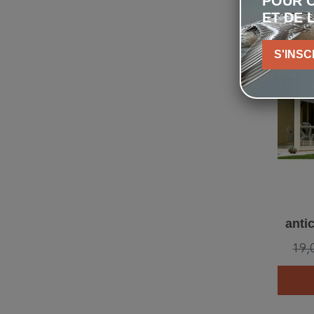
POUR C
ET DE 
S'INSC
antic
19,