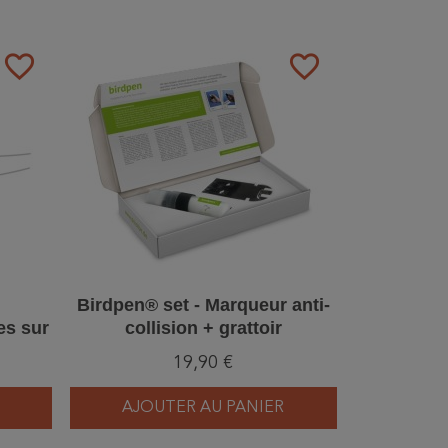
favorite_border
favorite_border
Birdpen® set - Marqueur anti-
les sur
collision + grattoir
19,90 €
AJOUTER AU PANIER