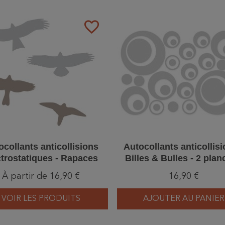
favorite_border
ocollants anticollisions
Autocollants anticollisi
ctrostatiques - Rapaces
Billes & Bulles - 2 pla
À partir de 16,90 €
16,90 €
VOIR LES PRODUITS
AJOUTER AU PANIER