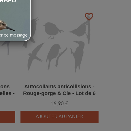
LRBPO
favorite_border
favorite_border
her ce message
ions
Autocollants anticollisions -
elles -
Rouge-gorge & Cie - Lot de 6
16,90 €
AJOUTER AU PANIER