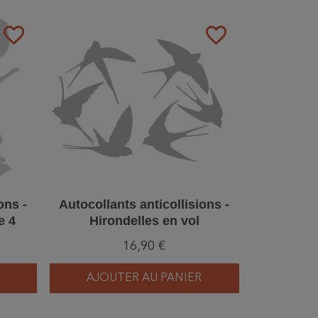
favorite_border
favorite_border
ons -
Autocollants anticollisions -
e 4
Hirondelles en vol
16,90 €
AJOUTER AU PANIER