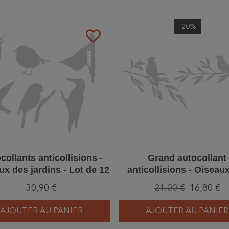
-20%
favorite_border
collants anticollisions -
Grand autocollant
ux des jardins - Lot de 12
anticollisions - Oiseau
branche d'olivier
30,90 €
21,00 €
16,80 €
AJOUTER AU PANIER
AJOUTER AU PANIER