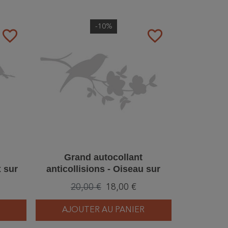
-10%
favorite_border
favorite_border
Grand autocollant
x sur
anticollisions - Oiseau sur
branche
20,00 €
18,00 €
AJOUTER AU PANIER