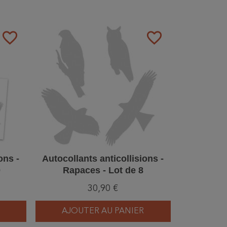
favorite_border
favorite_border
ons -
Autocollants anticollisions -
0
Rapaces - Lot de 8
30,90 €
AJOUTER AU PANIER