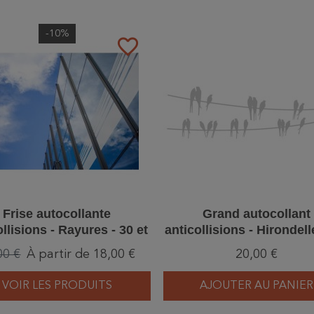
-10%
favorite_border
Frise autocollante
Grand autocollant
ollisions - Rayures - 30 et
anticollisions - Hirondel
60 cm
un fil
00 €
À partir de 18,00 €
20,00 €
VOIR LES PRODUITS
AJOUTER AU PANIER