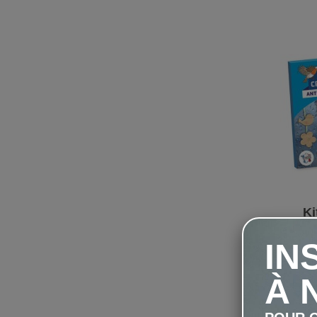
Ki
Gren
IN
À 