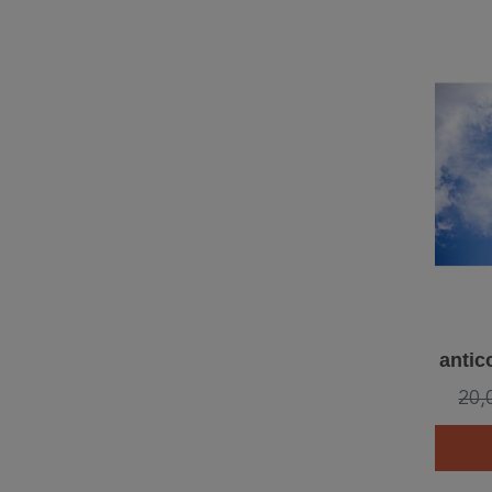
antic
20,