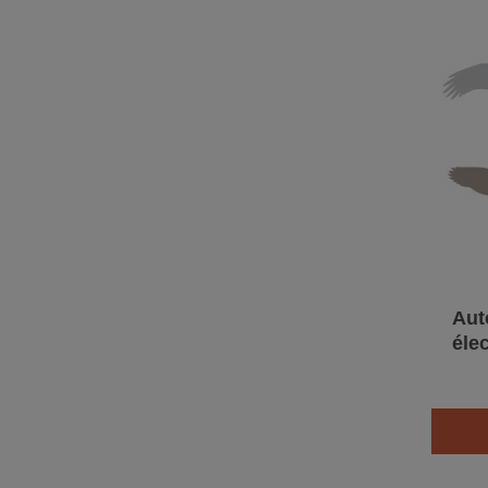
Aut
éle