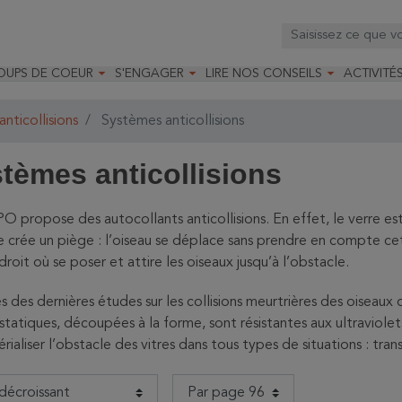



OUPS DE COEUR
S'ENGAGER
LIRE NOS CONSEILS
ACTIVITÉ
os
mandé par la LRBPO
Faire un don
Nourrir les oiseaux
Leçons d
ique
mandé par les CNB
Devenir membre
Installer un nichoir
Stages
nticollisions
Systèmes anticollisions
arques
Faire un legs
Installer un abreuvoir
Formatio
Devenir bénévole
Formati
tèmes anticollisions
O propose des autocollants anticollisions. En effet, le verre e
e crée un piège : l’oiseau se déplace sans prendre en compte cet o
droit où se poser et attire les oiseaux jusqu’à l’obstacle.
es des dernières études sur les collisions meurtrières des oiseaux c
statiques, découpées à la forme, sont résistantes aux ultraviolets
rialiser l’obstacle des vitres dans tous types de situations : tran