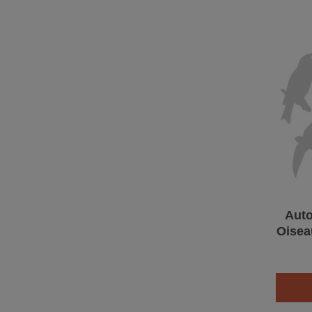
Auto
Oisea