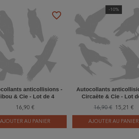
-10%
favorite_border
collants anticollisions -
Autocollants anticollisi
ibou & Cie - Lot de 4
Circaète & Cie - Lot d
16,90 €
16,90 €
15,21 €
AJOUTER AU PANIER
AJOUTER AU PANIER