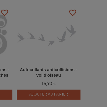
favorite_border
favorite_border
ons -
Autocollants anticollisions -
nches
Vol d'oiseau
16,90 €
AJOUTER AU PANIER