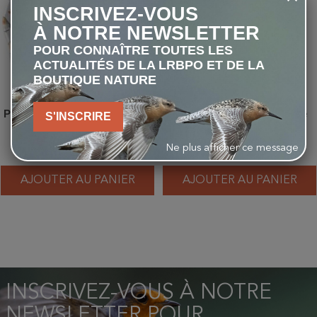
INSCRIVEZ-VOUS
À NOTRE NEWSLETTER
POUR CONNAÎTRE TOUTES LES
ACTUALITÉS DE LA LRBPO ET DE LA
BOUTIQUE NATURE
Plateau Rouges-gorges - Petit
Tourterelle des Bois - Carte
S'INSCRIRE
modèle
d'André Buzin
Ne plus afficher ce message
5,50 €
1,00 €
AJOUTER AU PANIER
AJOUTER AU PANIER
INSCRIVEZ-VOUS À NOTRE
NEWSLETTER POUR