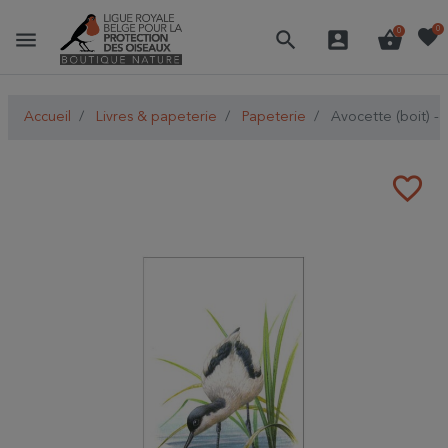
favorite
0
menu
search
account_box
shopping_basket
0
Accueil
Livres & papeterie
Papeterie
Avocette (boit) -
favorite_border