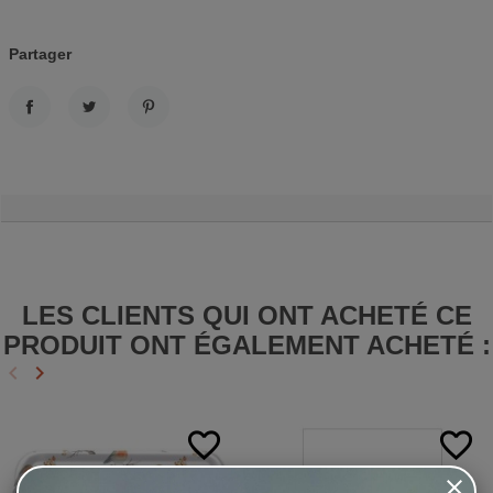
Partager
PARTAGER
TWEET
PINTEREST
LES CLIENTS QUI ONT ACHETÉ CE
PRODUIT ONT ÉGALEMENT ACHETÉ :
keyboard_arrow_left
keyboard_arrow_right
Précédent
Suivant
favorite_border
favorite_border