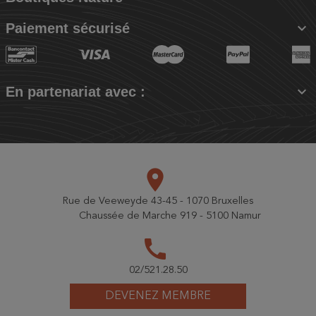

Paiement sécurisé

En partenariat avec :
place
Rue de Veeweyde 43-45 - 1070 Bruxelles
Chaussée de Marche 919 - 5100 Namur
call
02/521.28.50
DEVENEZ MEMBRE