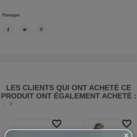
Partager
PARTAGER
TWEET
PINTEREST
LES CLIENTS QUI ONT ACHETÉ CE
PRODUIT ONT ÉGALEMENT ACHETÉ :
keyboard_arrow_left
keyboard_arrow_right
Précédent
Suivant
favorite_border
favorite_border