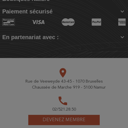

Paiement sécurisé

En partenariat avec :
place
Rue de Veeweyde 43-45 - 1070 Bruxelles
Chaussée de Marche 919 - 5100 Namur
call
02/521.28.50
DEVENEZ MEMBRE