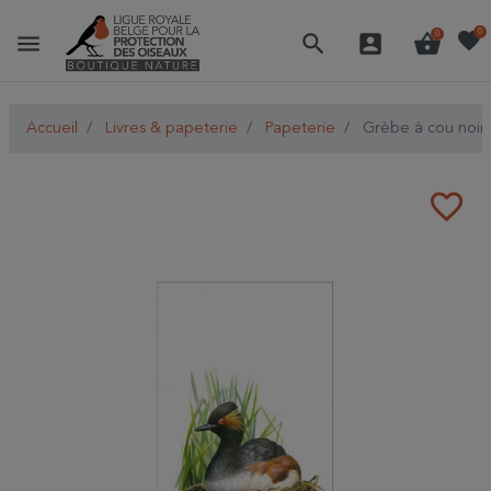
favorite
0
menu
search
account_box
shopping_basket
0
Accueil
Livres & papeterie
Papeterie
Grèbe à cou noir 
favorite_border