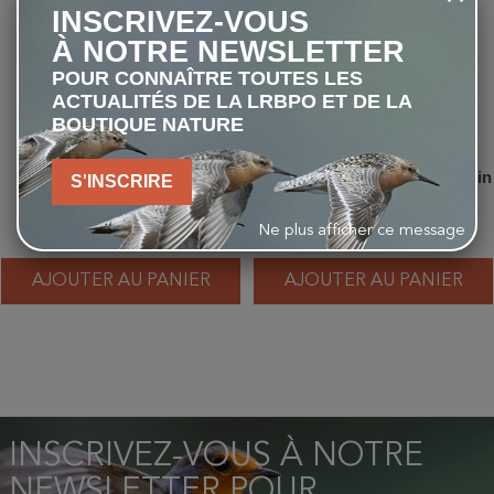
INSCRIVEZ-VOUS
À NOTRE NEWSLETTER
POUR CONNAÎTRE TOUTES LES
ACTUALITÉS DE LA LRBPO ET DE LA
BOUTIQUE NATURE
Accenteur mouchet - Carte
Epervier - Carte d'André Buzin
S'INSCRIRE
d'André Buzin
Ne plus afficher ce message
1,00 €
1,00 €
AJOUTER AU PANIER
AJOUTER AU PANIER
INSCRIVEZ-VOUS À NOTRE
NEWSLETTER POUR