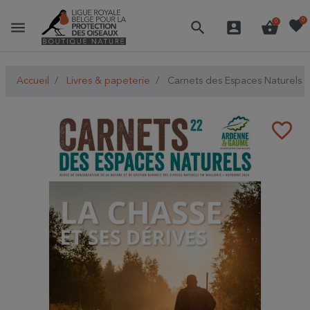
favorite
0
menu
search
account_box
shopping_basket
0
Accueil
Livres & papeterie
Carnets des Espaces Naturels
favorite_border