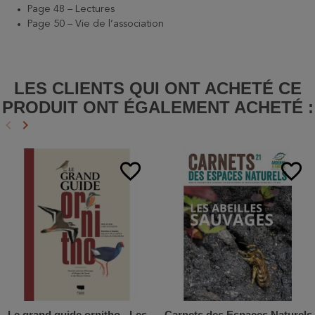
Page 48 – Lectures
Page 50 – Vie de l’association
LES CLIENTS QUI ONT ACHETÉ CE
PRODUIT ONT ÉGALEMENT ACHETÉ :
keyboard_arrow_left
keyboard_arrow_right
Précédent
Suivant
favorite_border
favorite_border
Le grand guide ornitho - Les
Carnets des Espaces Naturels