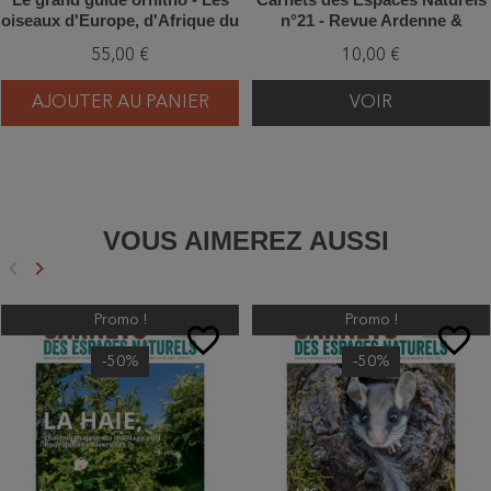
oiseaux d'Europe, d'Afrique du
n°21 - Revue Ardenne &
Nord et du Moyen-Orient
Gaume
55,00 €
10,00 €
AJOUTER AU PANIER
VOIR
VOUS AIMEREZ AUSSI
keyboard_arrow_left
keyboard_arrow_right
Précédent
Suivant
Promo !
Promo !
favorite_border
favorite_border
-50%
-50%