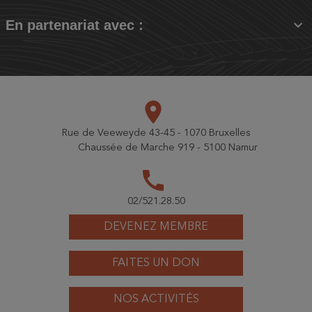

En partenariat avec :
place
Rue de Veeweyde 43-45 - 1070 Bruxelles
Chaussée de Marche 919 - 5100 Namur
call
02/521.28.50
DEVENEZ MEMBRE
FAITES UN DON
NOS ACTIVITÉS