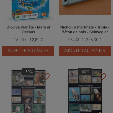
Bioviva Planète - Mers et
Nichoir à martinets - Triple -
Océans
Béton de bois - Schwegler
(N°17A - 613/4)
16,00 €
12,80 €
287,00 €
258,30 €
AJOUTER AU PANIER
AJOUTER AU PANIER
-80%
-80%
favorite_border
favorite_border