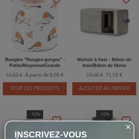
Bougies "Rouges-gorges" -
Nichoir à fixer - Béton de
Petite/Moyenne/Grande
bois/Béton de fibres
végétales - Schwegler (1HE -
10,00 €
À partir de 8,00 €
79,00 €
71,10 €
632/5)
VOIR LES PRODUITS
AJOUTER AU PANIER
-10%
-10%
favorite_border
favorite_border
INSCRIVEZ-VOUS