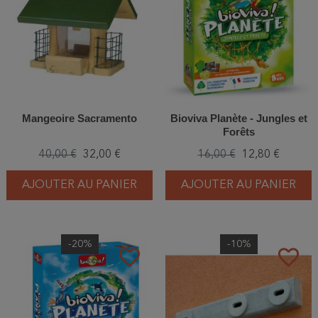
Mangeoire Sacramento
Bioviva Planète - Jungles et
Forêts
40,00 €
32,00 €
16,00 €
12,80 €
AJOUTER AU PANIER
AJOUTER AU PANIER
-20%
-10%
favorite_border
favorite_border