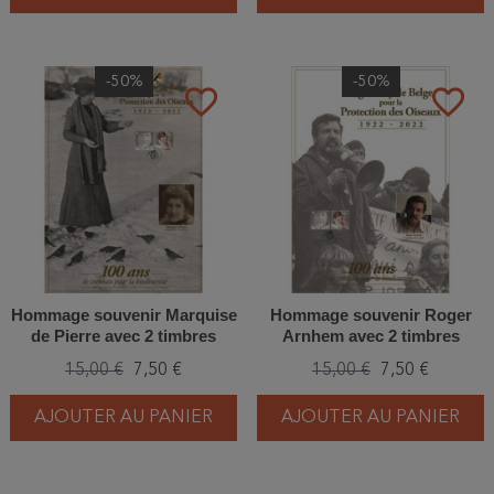
-50%
-50%
favorite_border
favorite_border
Hommage souvenir Marquise
Hommage souvenir Roger
de Pierre avec 2 timbres
Arnhem avec 2 timbres
Centenaire "100 ans de
Centenaire "100 ans de
15,00 €
7,50 €
15,00 €
7,50 €
protection des oiseaux"
protection des oiseaux"
AJOUTER AU PANIER
AJOUTER AU PANIER