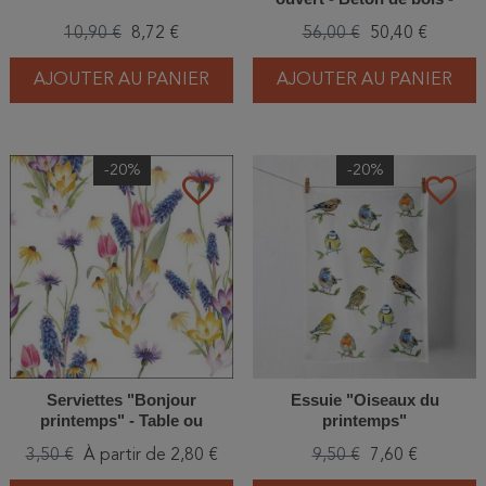
Schwegler (N°26 - 730/8)
10,90 €
8,72 €
56,00 €
50,40 €
AJOUTER AU PANIER
AJOUTER AU PANIER
-20%
-20%
favorite_border
favorite_border
Serviettes "Bonjour
Essuie "Oiseaux du
printemps" - Table ou
printemps"
cocktail
3,50 €
À partir de 2,80 €
9,50 €
7,60 €