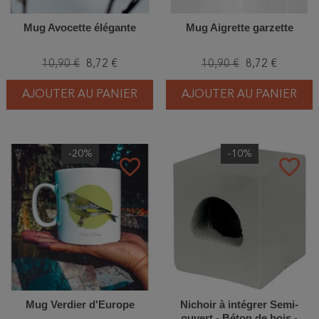
Mug Avocette élégante
Mug Aigrette garzette
10,90 €
8,72 €
10,90 €
8,72 €
AJOUTER AU PANIER
AJOUTER AU PANIER
-20%
-10%
favorite_border
favorite_border
Mug Verdier d'Europe
Nichoir à intégrer Semi-
ouvert - Béton de bois -