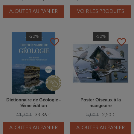
AJOUTER AU PANIER
VOIR LES PRODUITS
-20%
-50%
favorite_border
favorite_border
Dictionnaire de Géologie -
Poster Oiseaux à la
9ème édition
mangeoire
41,70 €
33,36 €
5,00 €
2,50 €
AJOUTER AU PANIER
AJOUTER AU PANIER