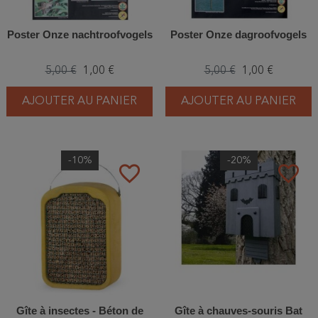
Poster Onze nachtroofvogels
Poster Onze dagroofvogels
5,00 €
1,00 €
5,00 €
1,00 €
AJOUTER AU PANIER
AJOUTER AU PANIER
-10%
-20%
favorite_border
favorite_border
Gîte à insectes - Béton de
Gîte à chauves-souris Bat