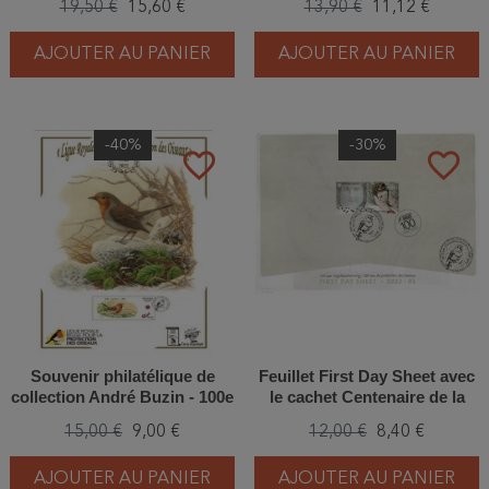
19,50 €
15,60 €
13,90 €
11,12 €
AJOUTER AU PANIER
AJOUTER AU PANIER
-40%
-30%
favorite_border
favorite_border
Souvenir philatélique de
Feuillet First Day Sheet avec
collection André Buzin - 100e
le cachet Centenaire de la
Anniversaire LRBPO
Ligue
15,00 €
9,00 €
12,00 €
8,40 €
AJOUTER AU PANIER
AJOUTER AU PANIER