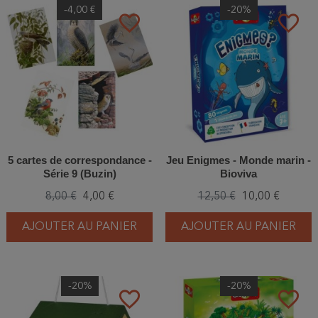
-4,00 €
-20%
favorite_border
favorite_border
5 cartes de correspondance -
Jeu Enigmes - Monde marin -
Série 9 (Buzin)
Bioviva
8,00 €
4,00 €
12,50 €
10,00 €
AJOUTER AU PANIER
AJOUTER AU PANIER
-20%
-20%
favorite_border
favorite_border