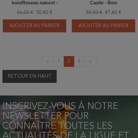
bois/Roseau naturel -
Castle - Bois
Schwegler (374/4)
56,00 €
50,40 €
59,50 €
47,60 €
AJOUTER AU PANIER
AJOUTER AU PANIER
Précédent
Suivant
1
2
3
keyboard_arrow_left
keyboard_arrow_right
RETOUR EN HAUT
INSCRIVEZ-VOUS À NOTRE
NEWSLETTER POUR
CONNAÎTRE TOUTES LES
ACTUALITÉS DE LA LIGUE ET