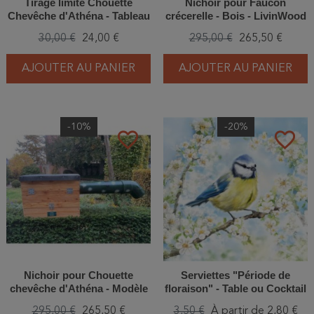
Tirage limité Chouette
Nichoir pour Faucon
Chevêche d'Athéna - Tableau
crécerelle - Bois - LivinWood
d'André Buzin - A4
30,00 €
24,00 €
295,00 €
265,50 €
AJOUTER AU PANIER
AJOUTER AU PANIER
-10%
-20%
favorite_border
favorite_border
Nichoir pour Chouette
Serviettes "Période de
chevêche d'Athéna - Modèle
floraison" - Table ou Cocktail
boîte - Bois - LivinWood
295,00 €
265,50 €
3,50 €
À partir de 2,80 €