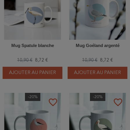
Mug Spatule blanche
Mug Goéland argenté
10,90 €
8,72 €
10,90 €
8,72 €
AJOUTER AU PANIER
AJOUTER AU PANIER
-20%
-20%
favorite_border
favorite_border