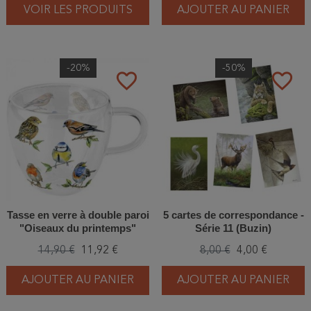
VOIR LES PRODUITS
AJOUTER AU PANIER
-20%
-50%
favorite_border
favorite_border
Tasse en verre à double paroi
5 cartes de correspondance -
"Oiseaux du printemps"
Série 11 (Buzin)
14,90 €
11,92 €
8,00 €
4,00 €
AJOUTER AU PANIER
AJOUTER AU PANIER