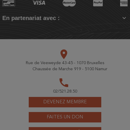

En partenariat avec :
place
Rue de Veeweyde 43-45 - 1070 Bruxelles
Chaussée de Marche 919 - 5100 Namur
call
02/521.28.50
DEVENEZ MEMBRE
FAITES UN DON