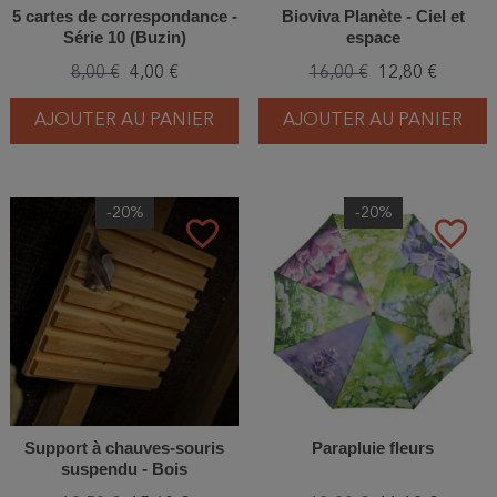
5 cartes de correspondance -
Bioviva Planète - Ciel et
Série 10 (Buzin)
espace
8,00 €
4,00 €
16,00 €
12,80 €
AJOUTER AU PANIER
AJOUTER AU PANIER
-20%
-20%
favorite_border
favorite_border
Support à chauves-souris
Parapluie fleurs
suspendu - Bois