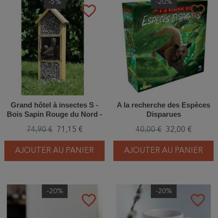
-5%
-20%
favorite_border
favorite_border
Grand hôtel à insectes S -
A la recherche des Espèces
Bois Sapin Rouge du Nord -
Disparues
70x28 cm
74,90 €
71,15 €
40,00 €
32,00 €
AJOUTER AU PANIER
AJOUTER AU PANIER
-20%
-20%
favorite_border
favorite_border