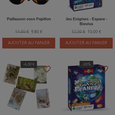
Paillasson coco Papillon
Jeu Enigmes - Espace -
Bioviva
14,00 €
9,80 €
12,50 €
10,00 €
AJOUTER AU PANIER
AJOUTER AU PANIER
-4,00 €
-20%
favorite_border
favorite_border