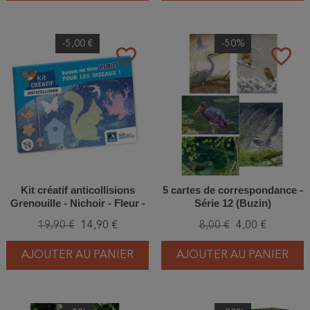
-5,00 €
-50%
favorite_border
favorite_border
Kit créatif anticollisions
5 cartes de correspondance -
Grenouille - Nichoir - Fleur -
Série 12 (Buzin)
Ecureuil
19,90 €
14,90 €
8,00 €
4,00 €
AJOUTER AU PANIER
AJOUTER AU PANIER