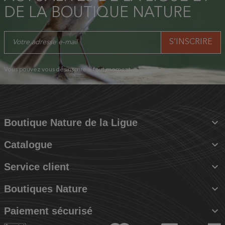
DE LA BOUTIQUE NATURE
Vous pouvez vous désinscrire à tout moment.

Boutique Nature de la Ligue

Catalogue

Service client

Boutiques Nature

Paiement sécurisé