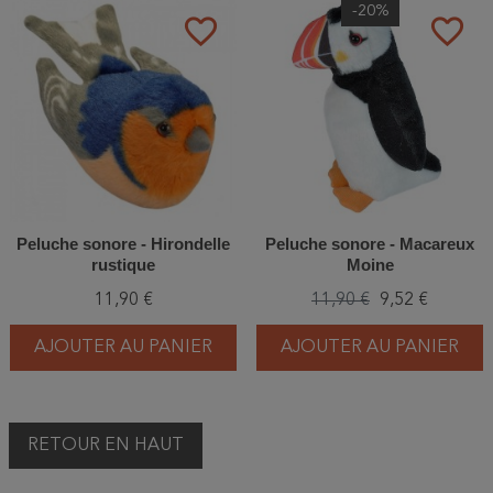
-20%
favorite_border
favorite_border
Peluche sonore - Hirondelle
Peluche sonore - Macareux
rustique
Moine
11,90 €
11,90 €
9,52 €
AJOUTER AU PANIER
AJOUTER AU PANIER
RETOUR EN HAUT