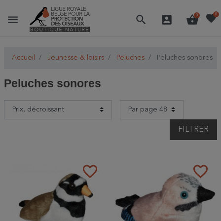
favorite
0
menu
search
account_box
shopping_basket
0
Accueil
Jeunesse & loisirs
Peluches
Peluches sonores
Peluches sonores
FILTRER
favorite_border
favorite_border