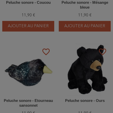
Peluche sonore - Coucou
Peluche sonore - Mésange
bleue
11,90 €
11,90 €
AJOUTER AU PANIER
AJOUTER AU PANIER
favorite_border
favorite_border
Peluche sonore - Etourneau
Peluche sonore - Ours
sansonnet