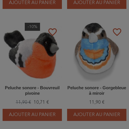
AJOUTER AU PANIER
AJOUTER AU PANIER
-10%
favorite_border
favorite_border
Peluche sonore - Bouvreuil
Peluche sonore - Gorgebleue
pivoine
à miroir
11,90 €
10,71 €
11,90 €
AJOUTER AU PANIER
AJOUTER AU PANIER