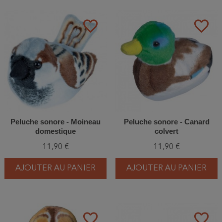
favorite_border
favorite_border
Peluche sonore - Moineau
Peluche sonore - Canard
domestique
colvert
11,90 €
11,90 €
AJOUTER AU PANIER
AJOUTER AU PANIER
favorite_border
favorite_border