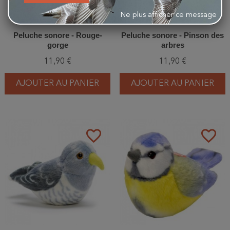
Ne plus afficher ce message
Peluche sonore - Rouge-
Peluche sonore - Pinson des
gorge
arbres
11,90 €
11,90 €
AJOUTER AU PANIER
AJOUTER AU PANIER
favorite_border
favorite_border