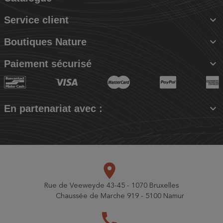

Service client

Boutiques Nature

Paiement sécurisé

En partenariat avec :
place
Rue de Veeweyde 43-45 - 1070 Bruxelles
Chaussée de Marche 919 - 5100 Namur
call