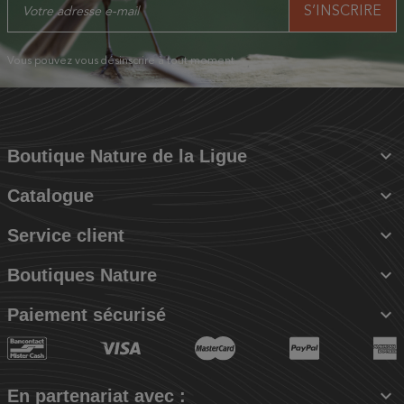
Vous pouvez vous désinscrire à tout moment.

Boutique Nature de la Ligue

Catalogue

Service client

Boutiques Nature

Paiement sécurisé

En partenariat avec :