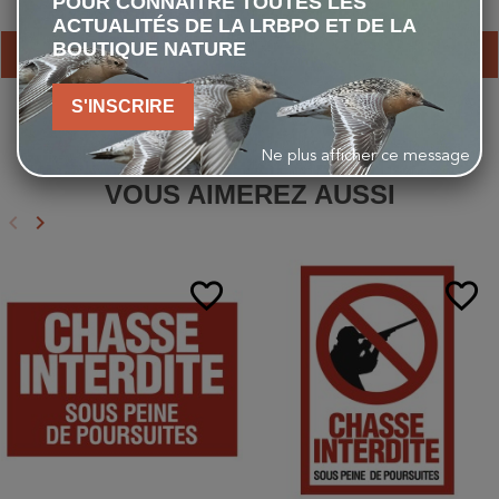
POUR CONNAÎTRE TOUTES LES
20,00 €
8,90 €
ACTUALITÉS DE LA LRBPO ET DE LA
BOUTIQUE NATURE
AJOUTER AU PANIER
AJOUTER AU PANIER
S'INSCRIRE
Ne plus afficher ce message
VOUS AIMEREZ AUSSI
keyboard_arrow_left
keyboard_arrow_right
Précédent
Suivant
favorite_border
favorite_border