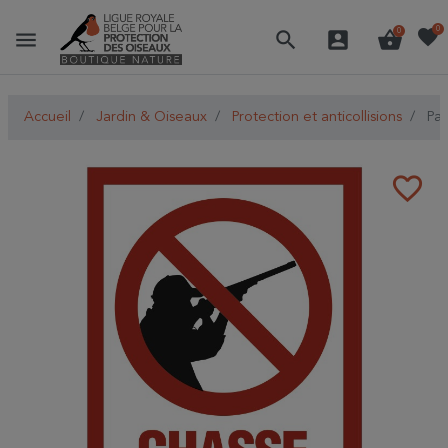
favorite
0
menu
search
account_box
shopping_basket
0
Accueil
Jardin & Oiseaux
Protection et anticollisions
Pan
favorite_border