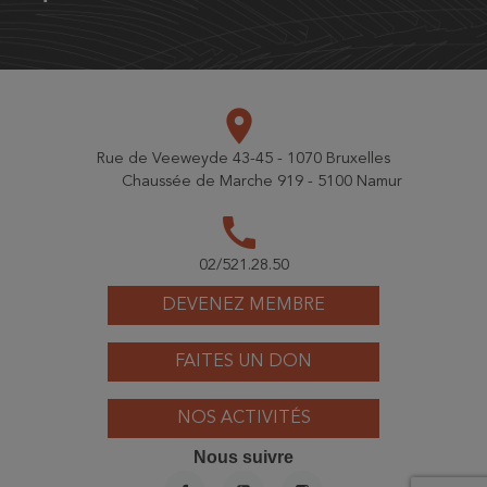
place
Rue de Veeweyde 43-45 - 1070 Bruxelles
Chaussée de Marche 919 - 5100 Namur
call
02/521.28.50
DEVENEZ MEMBRE
FAITES UN DON
NOS ACTIVITÉS
Nous suivre