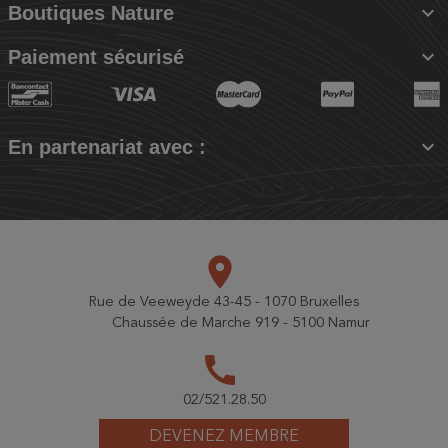

Boutiques Nature

Paiement sécurisé

En partenariat avec :
place
Rue de Veeweyde 43-45 - 1070 Bruxelles
Chaussée de Marche 919 - 5100 Namur
call
02/521.28.50
DEVENEZ MEMBRE