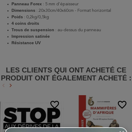
Panneau Forex
: 5 mm d'épaisseur
Dimensions
: 20x30cm/40x60cm - Format horizontal
Poids
: 0,2kg/0,5kg
4 coins droits
Trous de suspension
: au-dessus du panneau
Impression
satinée
Résistance
UV
LES CLIENTS QUI ONT ACHETÉ CE
PRODUIT ONT ÉGALEMENT ACHETÉ :
keyboard_arrow_left
keyboard_arrow_right
Précédent
Suivant
favorite_border
favorite_border