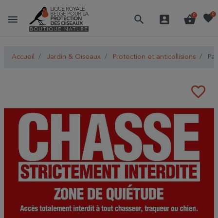
favorite
0
menu
search
account_box
shopping_basket
0
Accueil
Jardin & Oiseaux
Protection et anticollisions
Pan
favorite_border