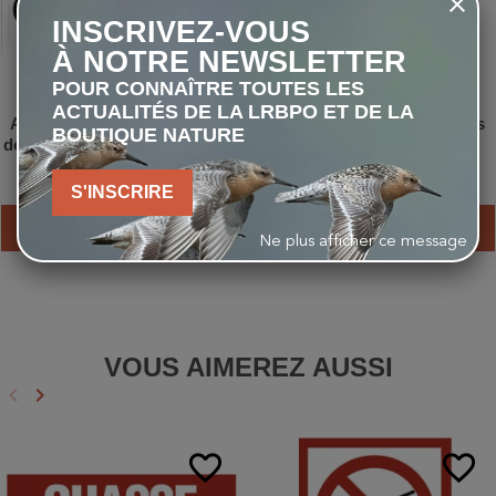
INSCRIVEZ-VOUS
À NOTRE NEWSLETTER
POUR CONNAÎTRE TOUTES LES
ACTUALITÉS DE LA LRBPO ET DE LA
Autocollant Stop aux dérives
Mammifères d'Afrique - plus
BOUTIQUE NATURE
de la chasse - format rectangle
de 300 espèces illustrées
2,00 €
32,00 €
S'INSCRIRE
AJOUTER AU PANIER
AJOUTER AU PANIER
Ne plus afficher ce message
VOUS AIMEREZ AUSSI
keyboard_arrow_left
keyboard_arrow_right
Précédent
Suivant
favorite_border
favorite_border