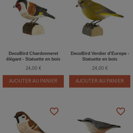
DecoBird Chardonneret
DecoBird Verdier d'Europe -
élégant - Statuette en bois
Statuette en bois
24,00 €
24,00 €
AJOUTER AU PANIER
AJOUTER AU PANIER
favorite_border
favorite_border