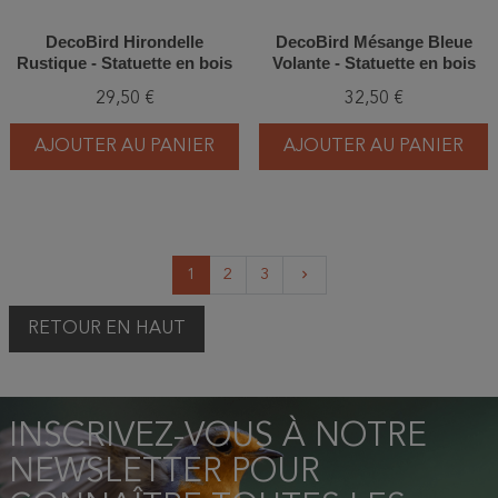
DecoBird Hirondelle
DecoBird Mésange Bleue
Rustique - Statuette en bois
Volante - Statuette en bois
29,50 €
32,50 €
AJOUTER AU PANIER
AJOUTER AU PANIER
Suivant
1
2
3
keyboard_arrow_right
RETOUR EN HAUT
INSCRIVEZ-VOUS À NOTRE
NEWSLETTER POUR