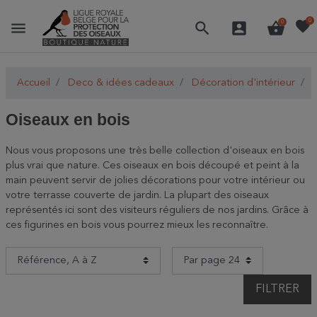
favorite
0
menu
search
account_box
shopping_basket
0
Accueil
Deco & idées cadeaux
Décoration d'intérieur
O
Oiseaux en bois
Nous vous proposons une très belle collection d'oiseaux en bois
plus vrai que nature. Ces oiseaux en bois découpé et peint à la
main peuvent servir de jolies décorations pour votre intérieur ou
votre terrasse couverte de jardin. La plupart des oiseaux
représentés ici sont des visiteurs réguliers de nos jardins. Grâce à
ces figurines en bois vous pourrez mieux les reconnaître.
FILTRER