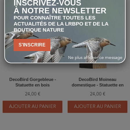
INSCRIVEZ-VOUS
À NOTRE NEWSLETTER
POUR CONNAÎTRE TOUTES LES
favorite_border
favorite_border
ACTUALITÉS DE LA LRBPO ET DE LA
BOUTIQUE NATURE
S'INSCRIRE
Ne plus afficher ce message
DecoBird Gorgebleue -
DecoBird Moineau
Statuette en bois
domestique - Statuette en
bois
24,00 €
24,00 €
AJOUTER AU PANIER
AJOUTER AU PANIER