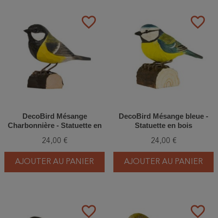
favorite_border
favorite_border
DecoBird Mésange
DecoBird Mésange bleue -
Charbonnière - Statuette en
Statuette en bois
bois
24,00 €
24,00 €
AJOUTER AU PANIER
AJOUTER AU PANIER
favorite_border
favorite_border