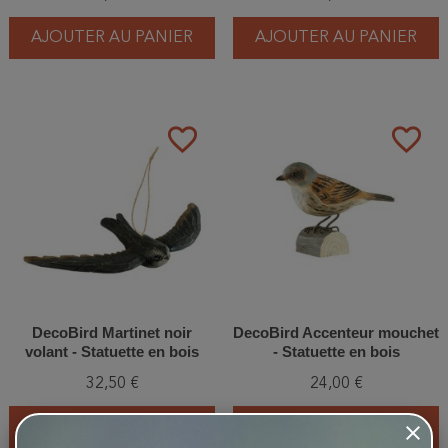
AJOUTER AU PANIER
AJOUTER AU PANIER
favorite_border
favorite_border
DecoBird Martinet noir
DecoBird Accenteur mouchet
volant - Statuette en bois
- Statuette en bois
32,50 €
24,00 €
AJOUTER AU PANIER
AJOUTER AU PANIER