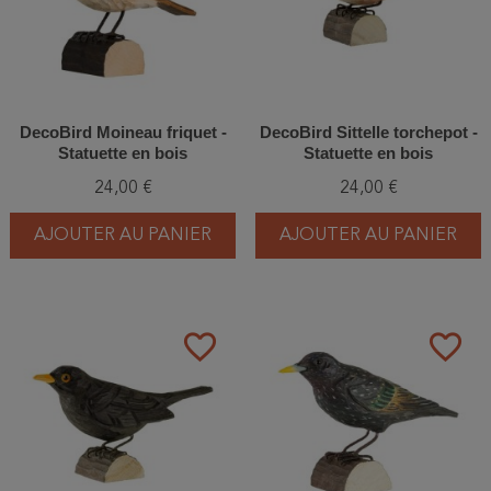
DecoBird Moineau friquet -
DecoBird Sittelle torchepot -
Statuette en bois
Statuette en bois
24,00 €
24,00 €
AJOUTER AU PANIER
AJOUTER AU PANIER
favorite_border
favorite_border