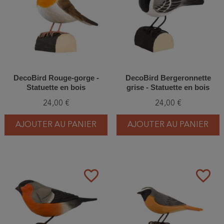
DecoBird Rouge-gorge -
DecoBird Bergeronnette
Statuette en bois
grise - Statuette en bois
24,00 €
24,00 €
AJOUTER AU PANIER
AJOUTER AU PANIER
favorite_border
favorite_border