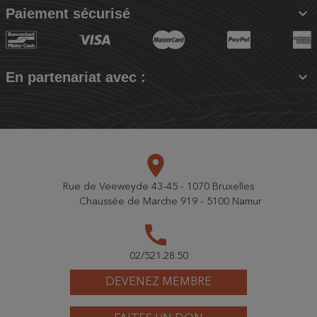

Paiement sécurisé

En partenariat avec :
place
Rue de Veeweyde 43-45 - 1070 Bruxelles
Chaussée de Marche 919 - 5100 Namur
call
02/521.28.50
DEVENEZ MEMBRE