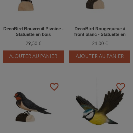
DecoBird Bouvreuil Pivoine -
DecoBird Rougequeue à
Statuette en bois
front blanc - Statuette en
bois
29,50 €
24,00 €
AJOUTER AU PANIER
AJOUTER AU PANIER
favorite_border
favorite_border