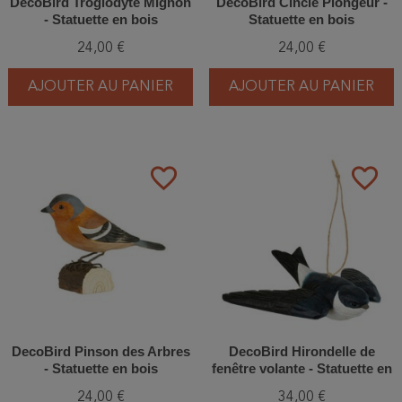
DecoBird Troglodyte Mignon
DecoBird Cíncle Plongeur -
- Statuette en bois
Statuette en bois
24,00 €
24,00 €
AJOUTER AU PANIER
AJOUTER AU PANIER
favorite_border
favorite_border
DecoBird Pinson des Arbres
DecoBird Hirondelle de
- Statuette en bois
fenêtre volante - Statuette en
bois
24,00 €
34,00 €