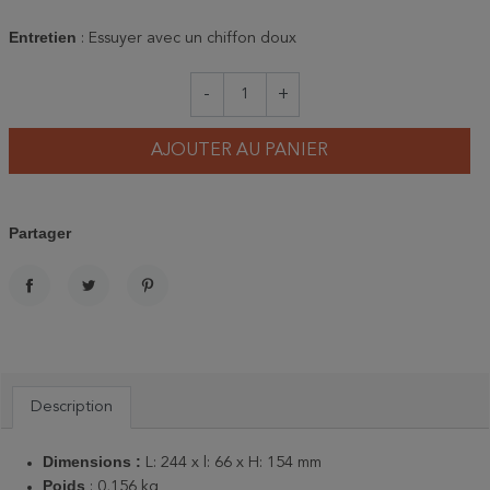
Entretien
: Essuyer avec un chiffon doux
-
+
AJOUTER AU PANIER
Partager
PARTAGER
TWEET
PINTEREST
Description
Dimensions :
L: 244 x l: 66 x H: 154 mm
Poids
: 0,156 kg