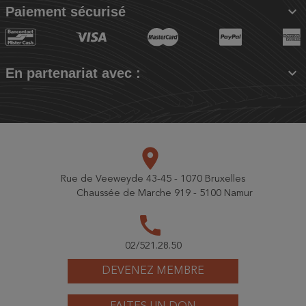

Paiement sécurisé

En partenariat avec :
place
Rue de Veeweyde 43-45 - 1070 Bruxelles
Chaussée de Marche 919 - 5100 Namur
call
02/521.28.50
DEVENEZ MEMBRE