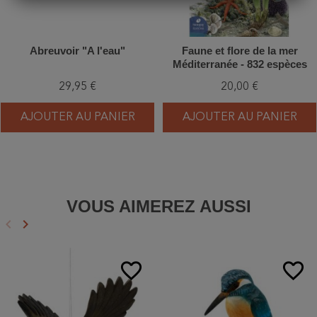
Abreuvoir "A l'eau"
Faune et flore de la mer
Méditerranée - 832 espèces
illustrées - 2ème Edition
29,95 €
20,00 €
AJOUTER AU PANIER
AJOUTER AU PANIER
VOUS AIMEREZ AUSSI
keyboard_arrow_left
keyboard_arrow_right
Précédent
Suivant
favorite_border
favorite_border