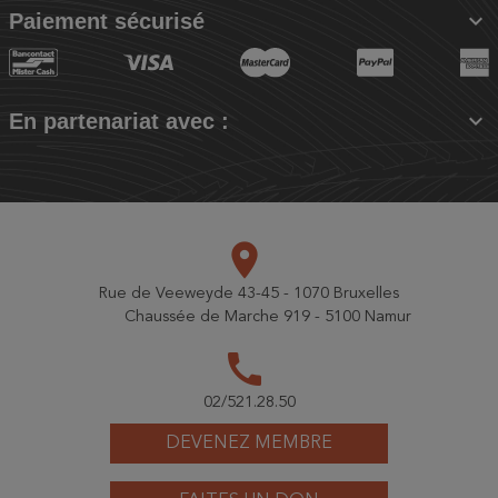

Paiement sécurisé

En partenariat avec :
place
Rue de Veeweyde 43-45 - 1070 Bruxelles
Chaussée de Marche 919 - 5100 Namur
call
02/521.28.50
DEVENEZ MEMBRE