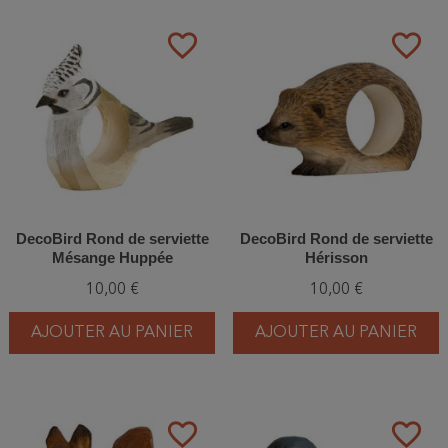
favorite_border
favorite_border
DecoBird Rond de serviette
DecoBird Rond de serviette
Mésange Huppée
Hérisson
10,00 €
10,00 €
AJOUTER AU PANIER
AJOUTER AU PANIER
favorite_border
favorite_border