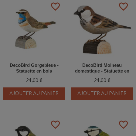
favorite_border
favorite_border
DecoBird Gorgebleue -
DecoBird Moineau
Statuette en bois
domestique - Statuette en
bois
24,00 €
24,00 €
AJOUTER AU PANIER
AJOUTER AU PANIER
favorite_border
favorite_border