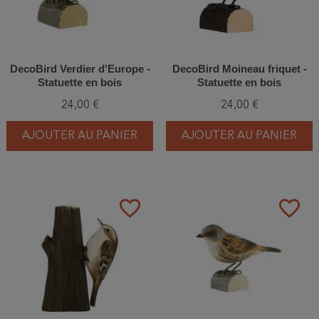
DecoBird Verdier d'Europe -
DecoBird Moineau friquet -
Statuette en bois
Statuette en bois
24,00 €
24,00 €
AJOUTER AU PANIER
AJOUTER AU PANIER
favorite_border
favorite_border