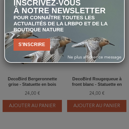
INSCRIVEZ-VOUS
À NOTRE NEWSLETTER
POUR CONNAÎTRE TOUTES LES
favorite_border
favorite_border
ACTUALITÉS DE LA LRBPO ET DE LA
BOUTIQUE NATURE
S'INSCRIRE
Ne plus afficher ce message
DecoBird Bergeronnette
DecoBird Rougequeue à
grise - Statuette en bois
front blanc - Statuette en
bois
24,00 €
24,00 €
AJOUTER AU PANIER
AJOUTER AU PANIER