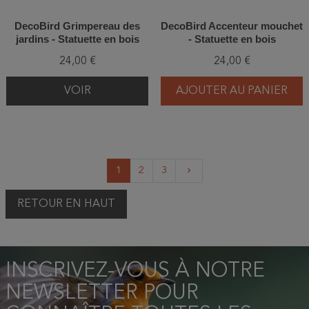
DecoBird Grimpereau des
DecoBird Accenteur mouchet
jardins - Statuette en bois
- Statuette en bois
24,00 €
24,00 €
VOIR
AJOUTER AU PANIER
Suivant
1
2
3
keyboard_arrow_right
RETOUR EN HAUT
INSCRIVEZ-VOUS À NOTRE
NEWSLETTER POUR