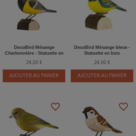
DecoBird Mésange
DecoBird Mésange bleue -
Charbonnière - Statuette en
Statuette en bois
bois
24,00 €
24,00 €
AJOUTER AU PANIER
AJOUTER AU PANIER
favorite_border
favorite_border