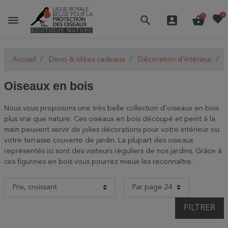
favorite
0
menu
search
account_box
shopping_basket
0
Accueil
Deco & idées cadeaux
Décoration d'intérieur
O
Oiseaux en bois
Nous vous proposons une très belle collection d'oiseaux en bois
plus vrai que nature. Ces oiseaux en bois découpé et peint à la
main peuvent servir de jolies décorations pour votre intérieur ou
votre terrasse couverte de jardin. La plupart des oiseaux
représentés ici sont des visiteurs réguliers de nos jardins. Grâce à
ces figurines en bois vous pourrez mieux les reconnaître.
FILTRER