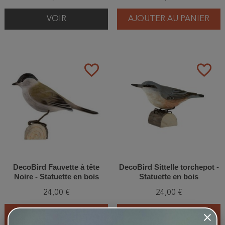
VOIR
AJOUTER AU PANIER
favorite_border
favorite_border
DecoBird Fauvette à tête
DecoBird Sittelle torchepot -
Noire - Statuette en bois
Statuette en bois
24,00 €
24,00 €
AJOUTER AU PANIER
AJOUTER AU PANIER