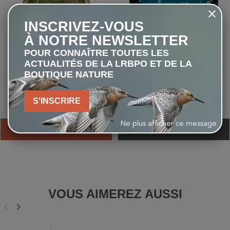
INSCRIVEZ-VOUS
À NOTRE NEWSLETTER
POUR CONNAÎTRE TOUTES LES
ACTUALITÉS DE LA LRBPO ET DE LA
BOUTIQUE NATURE
Abreuvoir ovale crocodile
Un renard sous les étoiles
S'INSCRIRE
18,00 €
13,90 €
Ne plus afficher ce message
AJOUTER AU PANIER
VOIR
VOUS AIMEREZ AUSSI
keyboard_arrow_left
keyboard_arrow_right
Précédent
Suivant