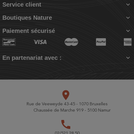

Service client

Boutiques Nature

Paiement sécurisé

En partenariat avec :
place
Rue de Veeweyde 43-45 - 1070 Bruxelles
Chaussée de Marche 919 - 5100 Namur
call
02/521.28.50