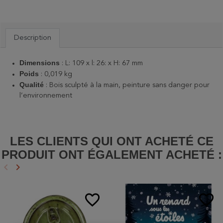
Description
Dimensions
:
L: 109 x l: 26: x H: 67 mm
Poids
: 0,019 kg
Qualité
:
Bois sculpté à la main, peinture sans danger pour
l’environnement
LES CLIENTS QUI ONT ACHETÉ CE
PRODUIT ONT ÉGALEMENT ACHETÉ :
keyboard_arrow_left
keyboard_arrow_right
Précédent
Suivant
favorite_border
favorite_border