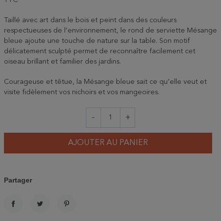
TTC
Taillé avec art dans le bois et peint dans des couleurs
respectueuses de l’environnement, le rond de serviette Mésange
bleue ajoute une touche de nature sur la table. Son motif
délicatement sculpté permet de reconnaître facilement cet
oiseau brillant et familier des jardins.
Courageuse et têtue, la Mésange bleue sait ce qu’elle veut et
visite fidèlement vos nichoirs et vos mangeoires.
-
+
AJOUTER AU PANIER
Partager
PARTAGER
TWEET
PINTEREST