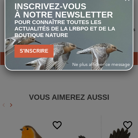
INSCRIVEZ-VOUS
À NOTRE NEWSLETTER
POUR CONNAÎTRE TOUTES LES
ACTUALITÉS DE LA LRBPO ET DE LA
LRBPO - Robin 10x42 -
Peluche sonore - Pinson des
BOUTIQUE NATURE
Jumelles
arbres
135,00 €
11,90 €
S'INSCRIRE
AJOUTER AU PANIER
AJOUTER AU PANIER
Ne plus afficher ce message
VOUS AIMEREZ AUSSI
keyboard_arrow_left
keyboard_arrow_right
Précédent
Suivant
favorite_border
favorite_border