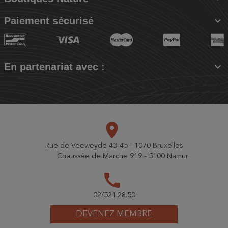

Paiement sécurisé

En partenariat avec :
place
Rue de Veeweyde 43-45 - 1070 Bruxelles
Chaussée de Marche 919 - 5100 Namur
call
02/521.28.50
DEVENEZ MEMBRE