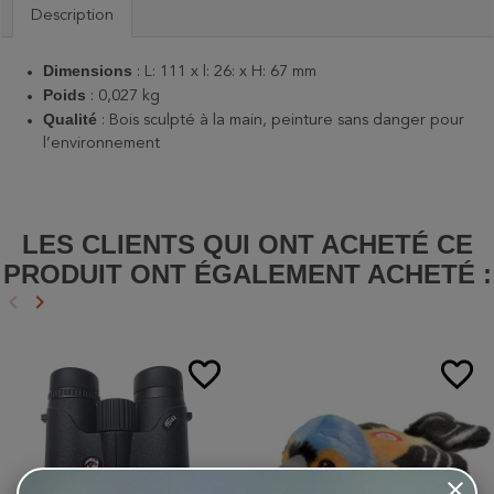
Description
Dimensions
:
L: 111 x l: 26: x H: 67 mm
Poids
: 0,027 kg
Qualité
:
Bois sculpté à la main, peinture sans danger pour
l’environnement
LES CLIENTS QUI ONT ACHETÉ CE
PRODUIT ONT ÉGALEMENT ACHETÉ :
keyboard_arrow_left
keyboard_arrow_right
Précédent
Suivant
favorite_border
favorite_border