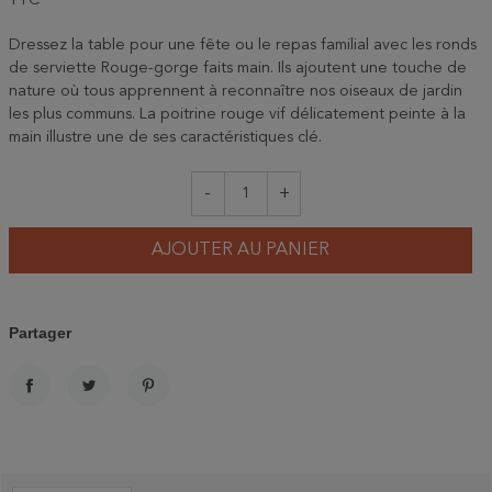
TTC
Dressez la table pour une fête ou le repas familial avec les ronds
de serviette Rouge-gorge faits main. Ils ajoutent une touche de
nature où tous apprennent à reconnaître nos oiseaux de jardin
les plus communs. La poitrine rouge vif délicatement peinte à la
main illustre une de ses caractéristiques clé.
-
+
AJOUTER AU PANIER
Partager
PARTAGER
TWEET
PINTEREST